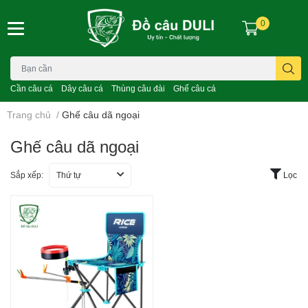
0
Cần câu cá
Dây câu cá
Thùng câu đài
Ghế câu cá
Trang chủ
/
Ghế câu dã ngoại
Ghế câu dã ngoại
Sắp xếp:
Thứ tự
Lọc