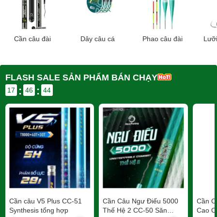
Cần câu đài
Dây câu cá
Phao câu đài
Lưỡi
FLASH SALE SẢN PHẨM BÁN CHẠY
:
:
17
46
42
Cần câu V5 Plus CC-51
Cần Câu Ngư Điếu 5000
Cần C
Synthesis tổng hợp
Thế Hệ 2 CC-50 Săn
Cao C