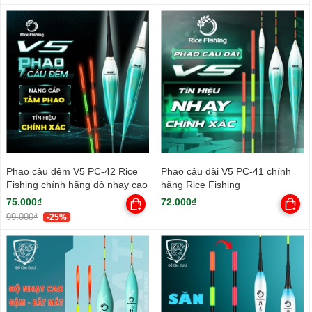
Phao câu đêm V5 PC-42 Rice
Phao câu đài V5 PC-41 chính
Fishing chính hãng độ nhạy cao
hãng Rice Fishing
75.000₫
72.000₫
99.000₫
-25%