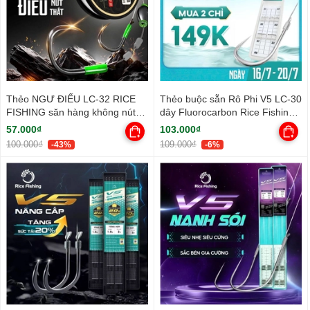
Thẻo NGƯ ĐIẾU LC-32 RICE
Thẻo buộc sẵn Rô Phi V5 LC-30
FISHING săn hàng không nút
dây Fluorocarbon Rice Fishing
thắt
cải tiến
57.000₫
103.000₫
100.000₫
109.000₫
-43%
-6%