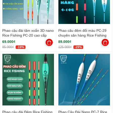
Phao câu đài tăm xoắn 3D nano
Phao câu đêm đổi màu PC-29
Rice Fishing PC-20 cao cấp
chuyên săn hàng Rice Fishing
69.000₫
89.000₫
85.000₫
125.000₫
-19%
-29%
Phao câu đài Đêm Rice Fishing
Phao Câu Đài Nano PC-7 Rice