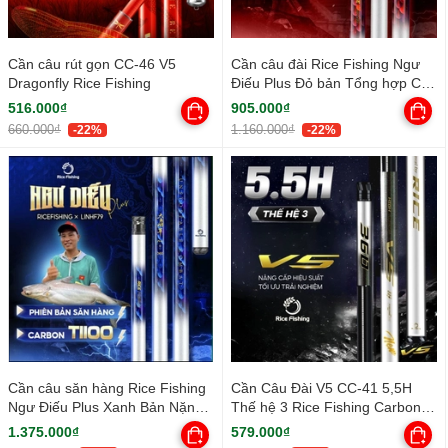
Cần câu rút gọn CC-46 V5
Cần câu đài Rice Fishing Ngư
Dragonfly Rice Fishing
Điếu Plus Đỏ bản Tổng hợp CC-
43
516.000₫
905.000₫
660.000₫
1.160.000₫
-22%
-22%
Cần câu săn hàng Rice Fishing
Cần Câu Đài V5 CC-41 5,5H
Ngư Điếu Plus Xanh Bản Nặng
Thế hệ 3 Rice Fishing Carbon
CC-45
30T & 40T Phiên Bản Mới 2025
1.375.000₫
579.000₫