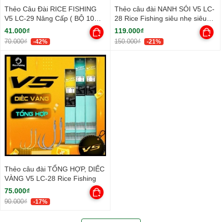
Thẻo Câu Đài RICE FISHING
Thẻo câu đài NANH SÓI V5 LC-
V5 LC-29 Nâng Cấp ( BỘ 10
28 Rice Fishing siêu nhẹ siêu
THẺO )
cứng thép carbon
41.000₫
119.000₫
70.000₫
150.000₫
-42%
-21%
Thẻo câu đài TỔNG HỢP, DIẾC
VÀNG V5 LC-28 Rice Fishing
75.000₫
90.000₫
-17%