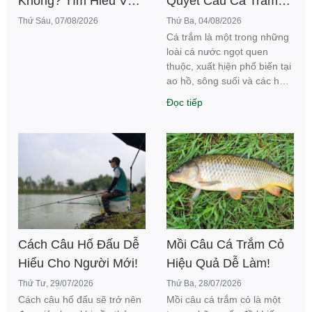
Không? Tìm Hiểu Về
Quyết Câu Cá Trắm
Cách Câu Cá Mè!
Cho Anh Em Cần Thủ!
Thứ Sáu, 07/08/2026
Thứ Ba, 04/08/2026
Cá trắm là một trong những
loài cá nước ngọt quen
thuộc, xuất hiện phổ biến tại
ao hồ, sông suối và các hồ
câu dịch...
Đọc tiếp
Cách Câu Hố Đấu Dễ
Mồi Câu Cá Trắm Cỏ
Hiểu Cho Người Mới!
Hiệu Quả Dễ Làm!
Thứ Tư, 29/07/2026
Thứ Ba, 28/07/2026
Cách câu hố đấu sẽ trở nên
Mồi câu cá trắm cỏ là một