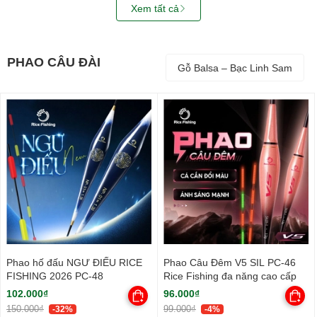
Xem tất cả
PHAO CÂU ĐÀI
Gỗ Balsa – Bạc Linh Sam
Phao hố đấu NGƯ ĐIẾU RICE
Phao Câu Đêm V5 SIL PC-46
FISHING 2026 PC-48
Rice Fishing đa năng cao cấp
102.000₫
96.000₫
150.000₫
99.000₫
-32%
-4%