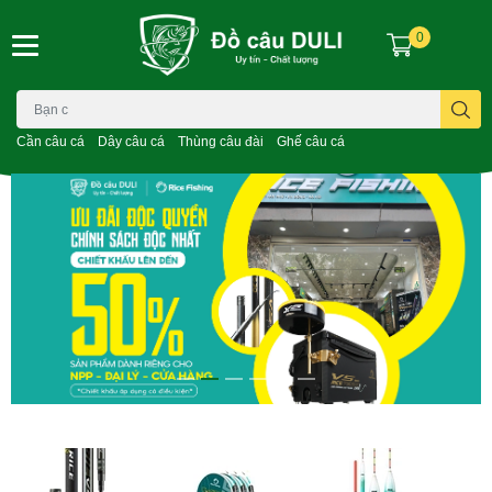
0
Cần câu cá
Dây câu cá
Thùng câu đài
Ghế câu cá