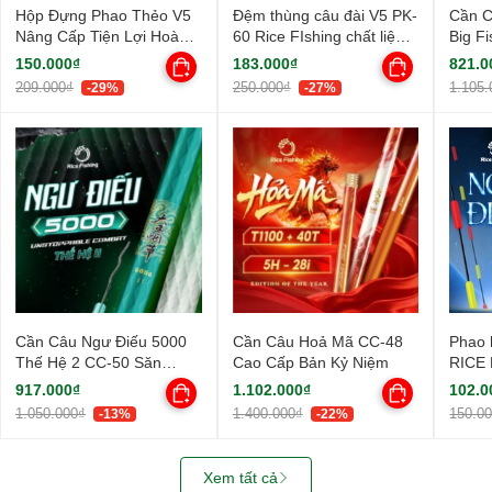
Hộp Đựng Phao Thẻo V5
Đệm thùng câu đài V5 PK-
Cần C
Nâng Cấp Tiện Lợi Hoàn
60 Rice FIshing chất liệu
Big F
Toàn Mới
FOAM bề mặt PU chống
Fishi
150.000₫
183.000₫
821.0
thấm nước
209.000₫
250.000₫
1.105.
-29%
-27%
Cần Câu Ngư Điếu 5000
Cần Câu Hoả Mã CC-48
Phao
Thế Hệ 2 CC-50 Săn
Cao Cấp Bản Kỷ Niệm
RICE 
Hàng Hạng Nhẹ
48
917.000₫
1.102.000₫
102.0
1.050.000₫
1.400.000₫
150.0
-13%
-22%
Xem tất cả