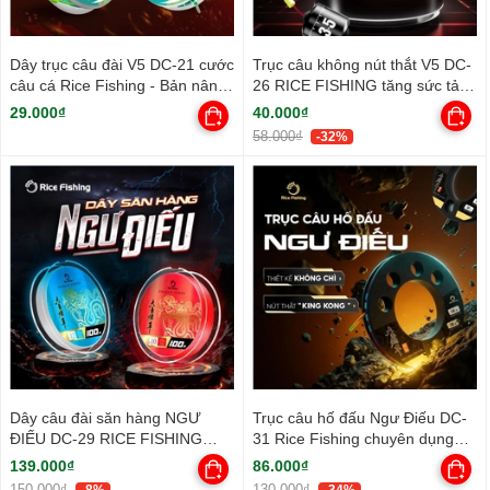
Dây trục câu đài V5 DC-21 cước
Trục câu không nút thắt V5 DC-
câu cá Rice Fishing - Bản nâng
26 RICE FISHING tăng sức tải
cấp
phiên bản 2025
29.000₫
40.000₫
58.000₫
-32%
Dây câu đài săn hàng NGƯ
Trục câu hố đấu Ngư Điếu DC-
ĐIẾU DC-29 RICE FISHING
31 Rice Fishing chuyên dụng
nâng cấp
không chì săn hàng
139.000₫
86.000₫
150.000₫
130.000₫
-8%
-34%