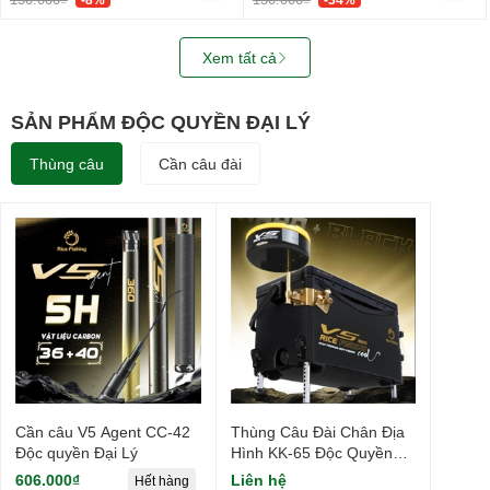
Xem tất cả
SẢN PHẨM ĐỘC QUYỀN ĐẠI LÝ
Thùng câu
Cần câu đài
Cần câu V5 Agent CC-42
Thùng Câu Đài Chân Địa
Độc quyền Đại Lý
Hình KK-65 Độc Quyền
Dành Riêng Cho Đại Lý
606.000₫
Liên hệ
Hết hàng