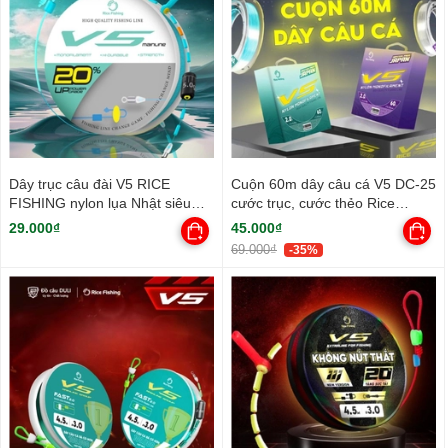
Dây trục câu đài V5 RICE
Cuộn 60m dây câu cá V5 DC-25
FISHING nylon lụa Nhật siêu
cước trục, cước thẻo Rice
mềm DC-30
Fishing
29.000₫
45.000₫
69.000₫
-35%