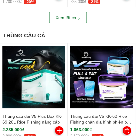
1.700.000₫
725.000₫
-20%
-21%
Xem tất cả
THÙNG CÂU CÁ
Thùng câu đài V5 Plus Box KK-
Thùng câu đài V5 KK-62 Rice
69 26L Rice Fishing nâng cấp
Fishing chân địa hình phiên bản
mới
2.235.000₫
1.663.000₫