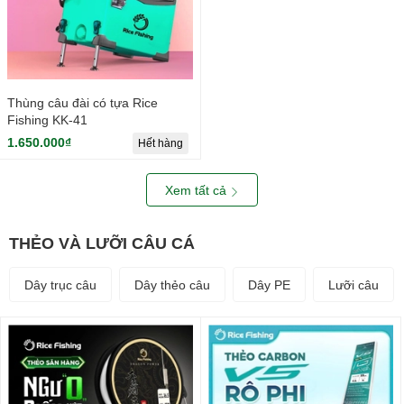
Thùng câu đài có tựa Rice
Fishing KK-41
1.650.000₫
Hết hàng
Xem tất cả
THẺO VÀ LƯỠI CÂU CÁ
Dây trục câu
Dây thẻo câu
Dây PE
Lưỡi câu