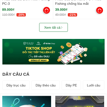
PC-3
Fishing chống lóa mắt
89.000₫
39.000₫
110.000₫
49.000₫
-20%
-21%
Xem tất cả
DÂY CÂU CÁ
Dây trục câu
Dây thẻo câu
Dây PE
Lưỡi câu