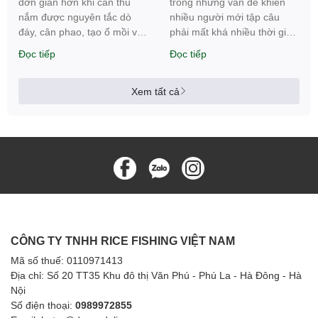
đơn giản hơn khi cần thủ
trong những vấn đề khiến
nắm được nguyên tắc dò
nhiều người mới tập câu
đáy, cân phao, tạo ổ mồi và
phải mất khá nhiều thời gian
tìm...
tìm hiểu. Nên...
Đọc tiếp
Đọc tiếp
Xem tất cả
CÔNG TY TNHH RICE FISHING VIỆT NAM
Mã số thuế: 0110971413
Địa chỉ: Số 20 TT35 Khu đô thị Văn Phú - Phú La - Hà Đông - Hà
Nội
Số điện thoại:
0989972855