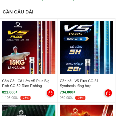
CẦN CÂU ĐÀI
Cần Câu Cá Lớn V5 Plus Big
Cần câu V5 Plus CC-51
Fish CC-52 Rice Fishing
Synthesis tổng hợp
821.000₫
734.000₫
1.105.000₫
989.000₫
-26%
-26%