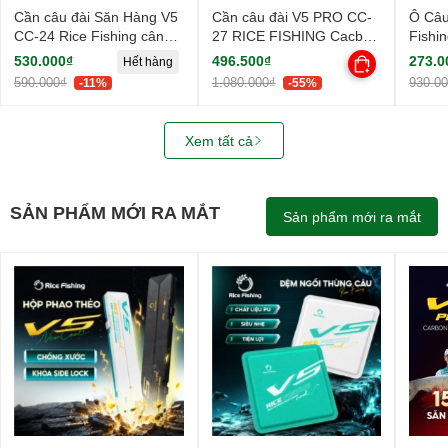
Cần câu đài Săn Hàng V5
Cần câu đài V5 PRO CC-
Ô Câu
CC-24 Rice Fishing cân
27 RICE FISHING Cacbon
Fishi
mọi loại cá lớn
6 lớp cao cấp câu tổng
Thấm 
530.000₫
496.500₫
273.0
Hết hàng
hợp
UV
590.000₫
1.080.000₫
930.0
-11%
-55%
Xem tất cả
SẢN PHẨM MỚI RA MẮT
Sản phẩm mới ra mắt