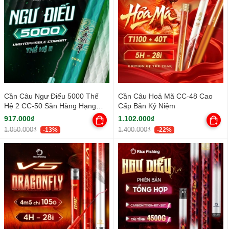
Cần Câu Ngư Điếu 5000 Thế
Cần Câu Hoả Mã CC-48 Cao
Hệ 2 CC-50 Săn Hàng Hạng
Cấp Bản Kỷ Niệm
Nhẹ
917.000₫
1.102.000₫
1.050.000₫
1.400.000₫
-13%
-22%