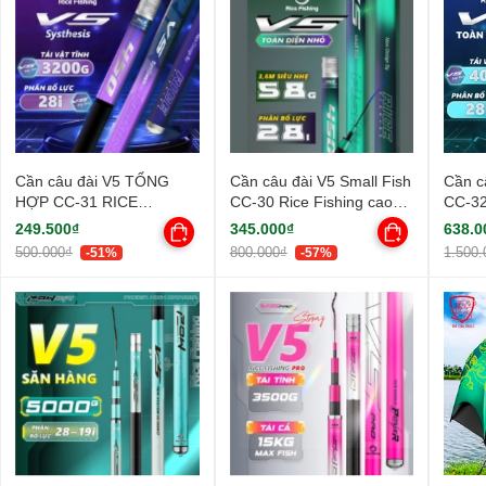
Cần câu đài V5 TỔNG
Cần câu đài V5 Small Fish
Cần c
HỢP CC-31 RICE
CC-30 Rice Fishing cao
CC-3
FISHING carbon cao cấp
cấp siêu nhẹ
carbo
249.500₫
345.000₫
638.0
hàng 
500.000₫
800.000₫
1.500.
-51%
-57%