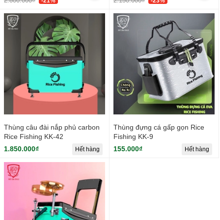
2.800.000₫
2.150.000₫
-21%
-23%
Thùng câu đài nắp phủ carbon
Thùng đựng cá gấp gọn Rice
Rice Fishing KK-42
Fishing KK-9
1.850.000₫
155.000₫
Hết hàng
Hết hàng