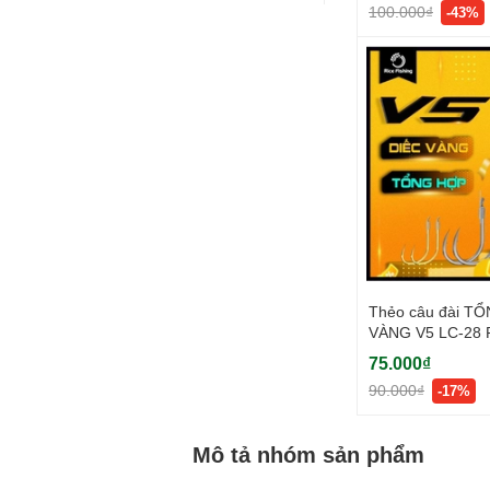
100.000₫
-43%
Thẻo câu đài T
VÀNG V5 LC-28 R
75.000₫
90.000₫
-17%
Mô tả nhóm sản phẩm