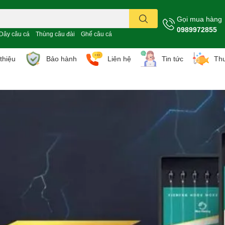
Gọi mua hàng
0989972855
Dây câu cá
Thùng câu đài
Ghế câu cá
 thiệu
Bảo hành
Liên hệ
Tin tức
Thư