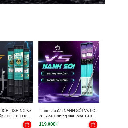
 RICE FISHING V5
Thẻo câu đài NANH SÓI V5 LC-
ấp ( BỘ 10 THẺO
28 Rice Fishing siêu nhẹ siêu
cứng thép carbon
119.000₫