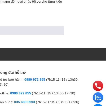
i mang đến giải pháp tối ưu cho từng kiểu
 đòi hỏi sự tinh tế cao. Một chiếc lưỡi câu
và mắt lưỡi – nơi để buộc thẻo câu. Ngoài
ổng đài hỗ trợ
 biệt. Một số dạng phổ biến gồm: lưỡi câu
rong câu cá lớn hoặc câu biển.
ỗ trợ bảo hành:
0989 972 855
(7h15-11h15 / 13h30-
7h30)
otline:
0989 972 855
(7h15-11h15 / 13h30-17h30)
 khi câu cá rô, cá diếc ở ao hồ; lưỡi to,
hoặc hồ nước sâu để đảm bảo khả năng giữ
án buôn:
035 689 0993
(7h15-11h15 / 13h30-17h30)