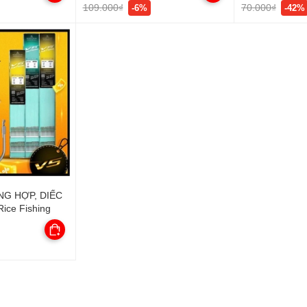
109.000₫
70.000₫
-6%
-42%
ỔNG HỢP, DIẾC
ice Fishing