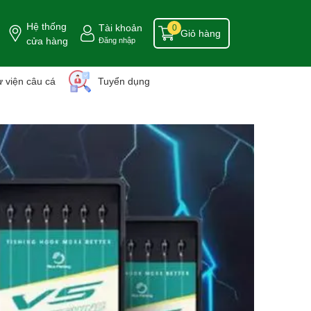
Hệ thống
Tài khoản
0
Giỏ hàng
cửa hàng
Đăng nhập
 viện câu cá
Tuyển dụng