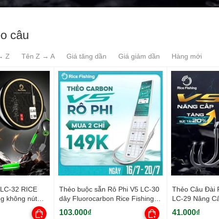
ẻo câu
→ Z
Tên Z → A
Giá tăng dần
Giá giảm dần
Hàng mới
LC-32 RICE
Thẻo buộc sẵn Rô Phi V5 LC-30
Thẻo Câu Đài
g không nút
dây Fluorocarbon Rice Fishing
LC-29 Nâng C
cải tiến
)
103.000₫
41.000₫