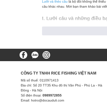
Lưỡi và thẻo câu
là bộ đôi không thể thiếu
câu khác nhau. Mời bạn tham khảo bài viế
I. Lưỡi câu và những điều b
1. Cấu tạo cơ cản của lưỡi câu
Lưỡi câu là một bộ phận không thể thiếu tr
thông thường sẽ bao gồm các phần: đầu lưỡ
ra, nhiều loại lưỡi còn có thêm phần ngạnh
2. Phân loại lưỡi câu theo hìn
2.1. Phân loại theo hình dạng
CÔNG TY TNHH RICE FISHING VIỆT NAM
Lưỡi câu trên thị trường hiện nay có rất 
thẳng đơn giản, lưỡi câu cong hình chữ C 
Mã số thuế: 0110971413
Địa chỉ: Số 20 TT35 Khu đô thị Văn Phú - Phú La - Hà
2.2. Phân loại theo ứng dụng
Đông - Hà Nội
Số điện thoại:
0989972855
Tùy theo từng loại cá và môi trường nước, 
Email: hotro@docauduli.com
dày sẽ dùng khi câu cá tra, cá trắm lớn; c
cá