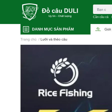
Cần câu cá
DANH MỤC SẢN PHẨM
Giới
Trang chủ
/
Lưỡi và thẻo câu