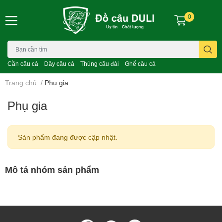
0
Cần câu cá
Dây câu cá
Thùng câu đài
Ghế câu cá
Trang chủ
/
Phụ gia
Phụ gia
Sản phẩm đang được cập nhật.
Mô tả nhóm sản phẩm