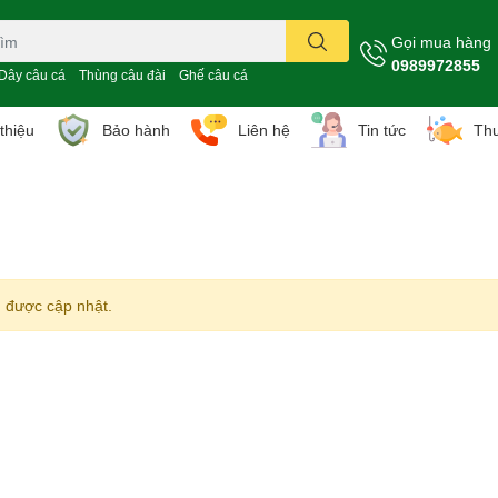
Gọi mua hàng
0989972855
Dây câu cá
Thùng câu đài
Ghế câu cá
 thiệu
Bảo hành
Liên hệ
Tin tức
Thư
 được cập nhật.