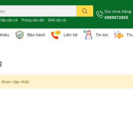
Gọi mua hàng
0989972855
Dây câu cá
Thùng câu đài
Ghế câu cá
 thiệu
Bảo hành
Liên hệ
Tin tức
Thư
g
 được cập nhật.