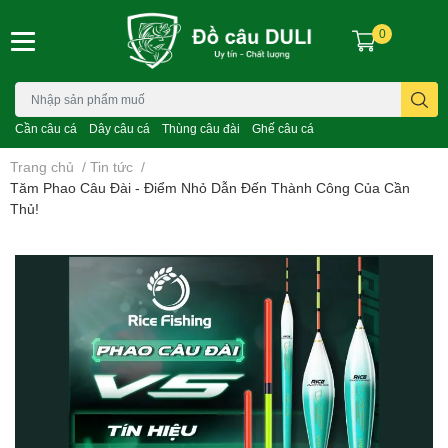
0
Cần câu cá
Dây câu cá
Thùng câu đài
Ghế câu cá
Trang chủ
/
Tin tức
/
Tăm Phao Câu Đài - Điểm Nhỏ Dẫn Đến Thành Công Của Cần
Thủ!