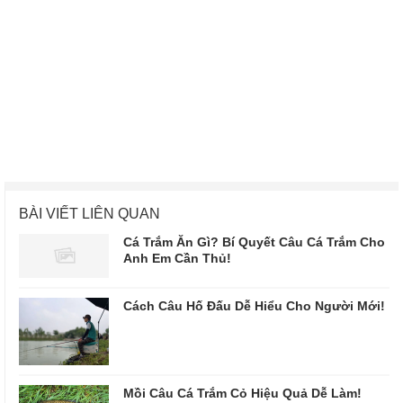
BÀI VIẾT LIÊN QUAN
Cá Trắm Ăn Gì? Bí Quyết Câu Cá Trắm Cho
Anh Em Cần Thủ!
Cách Câu Hố Đấu Dễ Hiểu Cho Người Mới!
Mồi Câu Cá Trắm Cỏ Hiệu Quả Dễ Làm!