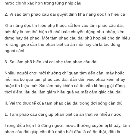
nước chính xác hơn trong từng nhịp câu.
2. Vì sao tăm phao câu đài quyết định khả năng đọc tín hiệu cá
Khả năng đọc tín hiệu phụ thuộc rất lớn vào tăm phao câu đài,
bởi đây là nơi thể hiện rõ nhất các chuyển động như nhấp, kéo,
dựng hay đè phao. Một tăm phao câu đài phù hợp sẽ cho tín hiệu
rõ ràng, giúp cần thủ phân biệt cá ăn mồi hay chỉ là tác động
ngoại cảnh.
3. Sai lầm phổ biến khi coi nhẹ tăm phao câu đài
Nhiều người chơi mới thường chỉ quan tâm đến cần, máy hoặc
mồi mà bỏ qua tăm phao câu đài, dẫn đến việc phao kém nhạy
hoặc tín hiệu mờ. Sai lầm này khiến cá ăn vẫn không giật đúng
thời điểm, lâu dài làm giảm hiệu quả và mất cảm giác câu đài.
II. Vai trò thực tế của tăm phao câu đài trong đời sống cần thủ
1. Tăm phao câu đài giúp phân biệt cá ăn thật và nhiễu nước
Trong điều kiện hồ đông người, nước thường xuyên bị khuấy, tăm
phao câu đài giúp cần thủ nhận biết đâu là cá ăn thật, đâu là