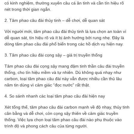
có kinh nghiệm, thường xuyên câu cá ăn tinh và cần tín hiệu rõ
nét trong thời gian ngắn.
2. Tăm phao câu đài thủy tinh – dễ chơi, dễ quan sát
Với người mới, tăm phao câu đài thủy tinh là lựa chọn an toàn vì
dễ quan sát, tín hiệu rõ và ít bị ảnh hưởng bởi rung nhẹ. Đây là
dòng tăm phao câu đài phổ biến trong các hồ dịch vụ hiện nay.
3. Tăm phao câu đài cọng sậy – giá trị truyền thống
Tăm phao câu đài cọng sậy mang đậm tinh thần câu đài truyền
thống, cho tín hiệu mềm và tự nhiên. Dù không quá nhạy như
carbon, loại tăm phao câu đài này vẫn được nhiều cần thủ lâu
năm tin dùng vì cảm giác “đọc nước” rất thật.
4. So sánh nhanh các loại tăm phao câu đài hiện nay
Xét tổng thể, tăm phao câu đài carbon mạnh về độ nhạy, thủy tinh
cân bằng và dễ chơi, còn cọng sậy thiên về cảm giác truyền
thống. Việc lựa chọn loại tăm phao câu đài nào phụ thuộc vào
trình độ và phong cách câu của từng người.