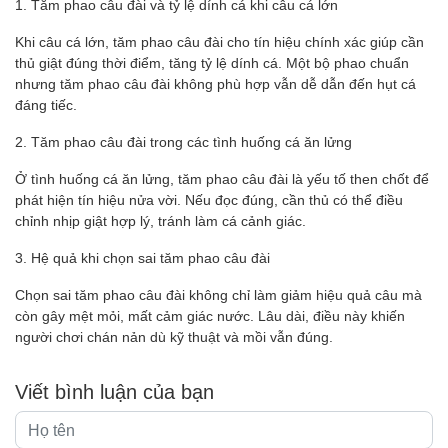
1. Tăm phao câu đài và tỷ lệ dính cá khi câu cá lớn
Khi câu cá lớn, tăm phao câu đài cho tín hiệu chính xác giúp cần
thủ giật đúng thời điểm, tăng tỷ lệ dính cá. Một bộ phao chuẩn
nhưng tăm phao câu đài không phù hợp vẫn dễ dẫn đến hụt cá
đáng tiếc.
2. Tăm phao câu đài trong các tình huống cá ăn lửng
Ở tình huống cá ăn lửng, tăm phao câu đài là yếu tố then chốt để
phát hiện tín hiệu nửa vời. Nếu đọc đúng, cần thủ có thể điều
chỉnh nhịp giật hợp lý, tránh làm cá cảnh giác.
3. Hệ quả khi chọn sai tăm phao câu đài
Chọn sai tăm phao câu đài không chỉ làm giảm hiệu quả câu mà
còn gây mệt mỏi, mất cảm giác nước. Lâu dài, điều này khiến
người chơi chán nản dù kỹ thuật và mồi vẫn đúng.
Viết bình luận của bạn