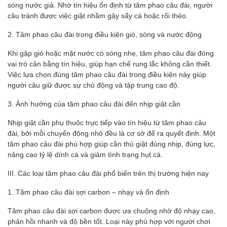
sóng nước giả. Nhờ tín hiệu ổn định từ tăm phao câu đài, người
câu tránh được việc giật nhầm gây sẩy cá hoặc rối thẻo.
2. Tăm phao câu đài trong điều kiện gió, sóng và nước động
Khi gặp gió hoặc mặt nước có sóng nhẹ, tăm phao câu đài đóng
vai trò cân bằng tín hiệu, giúp hạn chế rung lắc không cần thiết.
Việc lựa chọn đúng tăm phao câu đài trong điều kiện này giúp
người câu giữ được sự chủ động và tập trung cao độ.
3. Ảnh hưởng của tăm phao câu đài đến nhịp giật cần
Nhịp giật cần phụ thuộc trực tiếp vào tín hiệu từ tăm phao câu
đài, bởi mỗi chuyển động nhỏ đều là cơ sở để ra quyết định. Một
tăm phao câu đài phù hợp giúp cần thủ giật đúng nhịp, đúng lực,
nâng cao tỷ lệ dính cá và giảm tình trạng hụt cá.
III. Các loại tăm phao câu đài phổ biến trên thị trường hiện nay
1. Tăm phao câu đài sợi carbon – nhạy và ổn định
Tăm phao câu đài sợi carbon được ưa chuộng nhờ độ nhạy cao,
phản hồi nhanh và độ bền tốt. Loại này phù hợp với người chơi