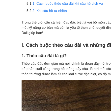
1. Cách buộc thẻo câu đài khi câu hồ dịch vụ
2. Khi câu hồ tự nhiên
Trong thế giới câu cá hiện đại, đặc biệt là với bộ môn 
một kỹ năng cơ bản mà còn là yếu tố then chốt quyết đị
Duli giúp bạn!
I. Cách buộc thẻo câu đài và những đ
1. Thẻo câu đài là gì?
Thẻo câu đài, đơn giản mà nói, chính là đoạn dây nối tr
bộ phận cuối cùng trong hệ thống dây câu, là nơi mồi câu
thẻo thường được làm từ các loại cước đặc biệt, có độ 