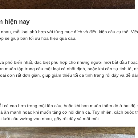
ến hiện nay
 nhau, mỗi loại phù hợp với từng mục đích và điều kiện câu cụ thể. Việ
p sẽ giúp bạn tối ưu hóa hiệu quả câu.
n và phổ biến nhất, đặc biệt phù hợp cho những người mới bắt đầu hoặc
ạn muốn tập trung câu một loại cá nhất định, hoặc khi cần sự tinh tế, 
ại đơn rất đơn giản, giúp giảm thiểu tối đa tình trạng rối dây và dễ dà
 bắt cá cao hơn trong một lần câu, hoặc khi bạn muốn thăm dò ở hai độ
cá ăn mạnh hoặc khi muốn tăng cơ hội dính cá. Tuy nhiên, cách buộc t
hai lưỡi câu vướng vào nhau, gây rối dây và mất mồi.