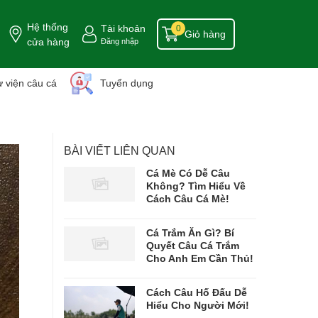
Hệ thống
Tài khoản
0
Giỏ hàng
cửa hàng
Đăng nhập
 viện câu cá
Tuyển dụng
BÀI VIẾT LIÊN QUAN
Cá Mè Có Dễ Câu
Không? Tìm Hiểu Về
Cách Câu Cá Mè!
Cá Trắm Ăn Gì? Bí
Quyết Câu Cá Trắm
Cho Anh Em Cần Thủ!
Cách Câu Hố Đấu Dễ
Hiểu Cho Người Mới!