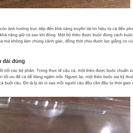
còn ảnh hưởng trực tiếp đến khả năng truyền tải tín hiệu từ cá đến pha
 khả năng giữ cá sau khi đóng. Một bộ thẻo được buộc đúng cách buộc
t cá mà không làm chúng cảnh giác, đồng thời chịu được lực giằng co c
u đài đúng
ết nối các bộ phận. Trong thực tế câu cá, một thẻo được buộc chuẩn x
trí tối ưu để cá dễ dàng ngậm mồi. Ngược lại, một thẻo buộc sai kỹ thuậ
cả buổi câu. Đó là lý do vì sao mỗi người câu đều cần đầu tư thời gian 