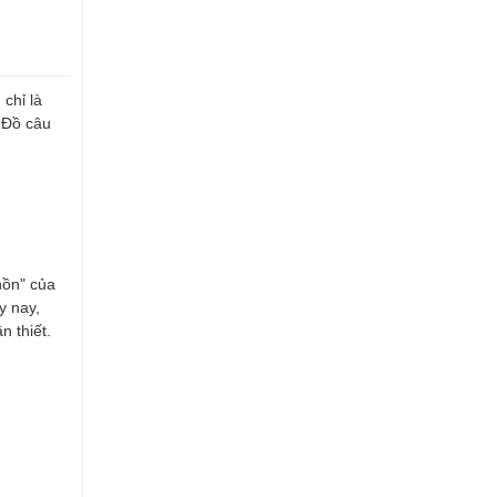
chỉ là
 Đồ câu
hồn" của
y nay,
 thiết.