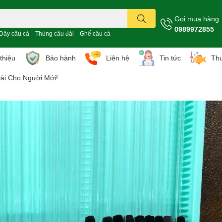
Gọi mua hàng
0989972855
Dây câu cá
Thùng câu đài
Ghế câu cá
 thiệu
Bảo hành
Liên hệ
Tin tức
Thư
i Cho Người Mới!