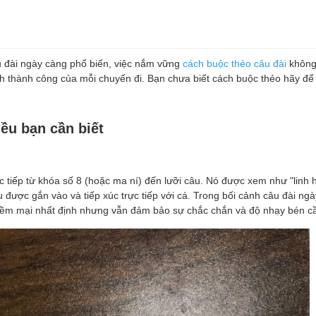
câu đài ngày càng phổ biến, việc nắm vững
cách buộc thẻo câu đài
không 
nh thành công của mỗi chuyến đi. Bạn chưa biết cách buộc thẻo hãy để
iều bạn cần biết
ực tiếp từ khóa số 8 (hoặc ma ní) đến lưỡi câu. Nó được xem như "linh 
 được gắn vào và tiếp xúc trực tiếp với cá. Trong bối cảnh câu đài ngà
mềm mại nhất định nhưng vẫn đảm bảo sự chắc chắn và độ nhạy bén cần