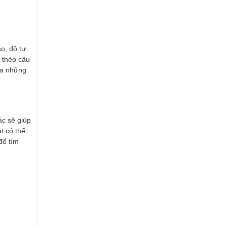
o, độ tự
 thẻo câu
ủa những
ác sẽ giúp
t có thể
để tìm