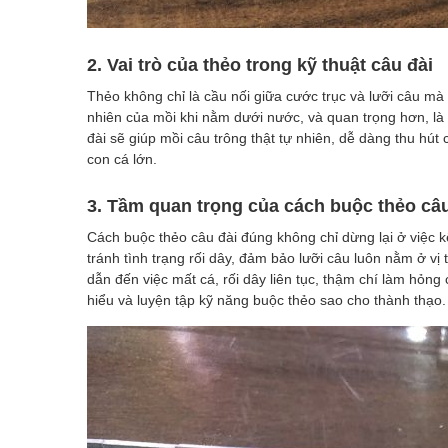
2. Vai trò của thẻo trong kỹ thuật câu đài
Thẻo không chỉ là cầu nối giữa cước trục và lưỡi câu mà 
nhiên của mồi khi nằm dưới nước, và quan trọng hơn, là
đài sẽ giúp mồi câu trông thật tự nhiên, dễ dàng thu hú
con cá lớn.
3. Tầm quan trọng của cách buộc thẻo câ
Cách buộc thẻo câu đài đúng không chỉ dừng lại ở việc k
tránh tình trạng rối dây, đảm bảo lưỡi câu luôn nằm ở vị 
dẫn đến việc mất cá, rối dây liên tục, thậm chí làm hỏng 
hiểu và luyện tập kỹ năng buộc thẻo sao cho thành thạo.