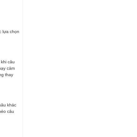
c lựa chọn
 khi câu
nhạy cảm
ng thay
 sâu khác
hẻo câu