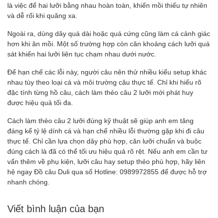
là việc để hai lưỡi bằng nhau hoàn toàn, khiến mồi thiếu tự nhiên
và dễ rối khi quăng xa.
Ngoài ra, dùng dây quá dài hoặc quá cứng cũng làm cá cảnh giác
hơn khi ăn mồi. Một số trường hợp còn căn khoảng cách lưỡi quá
sát khiến hai lưỡi liên tục chạm nhau dưới nước.
Để hạn chế các lỗi này, người câu nên thử nhiều kiểu setup khác
nhau tùy theo loại cá và môi trường câu thực tế. Chỉ khi hiểu rõ
đặc tính từng hồ câu, cách làm thẻo câu 2 lưỡi mới phát huy
được hiệu quả tối đa.
Cách làm thẻo câu 2 lưỡi đúng kỹ thuật sẽ giúp anh em tăng
đáng kể tỷ lệ dính cá và hạn chế nhiều lỗi thường gặp khi đi câu
thực tế. Chỉ cần lựa chọn dây phù hợp, căn lưỡi chuẩn và buộc
đúng cách là đã có thể tối ưu hiệu quả rõ rệt. Nếu anh em cần tư
vấn thêm về phụ kiện, lưỡi câu hay setup thẻo phù hợp, hãy liên
hệ ngay Đồ câu Duli qua số Hotline: 0989972855 để được hỗ trợ
nhanh chóng.
Viết bình luận của bạn