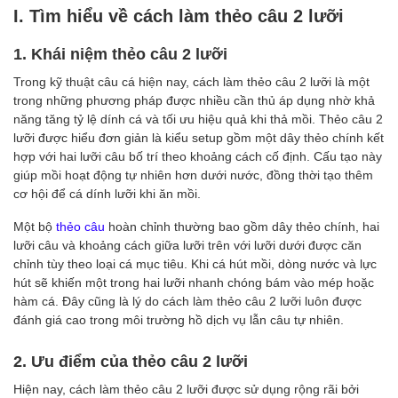
I. Tìm hiểu về cách làm thẻo câu 2 lưỡi
1. Khái niệm thẻo câu 2 lưỡi
Trong kỹ thuật câu cá hiện nay, cách làm thẻo câu 2 lưỡi là một
trong những phương pháp được nhiều cần thủ áp dụng nhờ khả
năng tăng tỷ lệ dính cá và tối ưu hiệu quả khi thả mồi. Thẻo câu 2
lưỡi được hiểu đơn giản là kiểu setup gồm một dây thẻo chính kết
hợp với hai lưỡi câu bố trí theo khoảng cách cố định. Cấu tạo này
giúp mồi hoạt động tự nhiên hơn dưới nước, đồng thời tạo thêm
cơ hội để cá dính lưỡi khi ăn mồi.
Một bộ
thẻo câu
hoàn chỉnh thường bao gồm dây thẻo chính, hai
lưỡi câu và khoảng cách giữa lưỡi trên với lưỡi dưới được căn
chỉnh tùy theo loại cá mục tiêu. Khi cá hút mồi, dòng nước và lực
hút sẽ khiến một trong hai lưỡi nhanh chóng bám vào mép hoặc
hàm cá. Đây cũng là lý do cách làm thẻo câu 2 lưỡi luôn được
đánh giá cao trong môi trường hồ dịch vụ lẫn câu tự nhiên.
2. Ưu điểm của thẻo câu 2 lưỡi
Hiện nay, cách làm thẻo câu 2 lưỡi được sử dụng rộng rãi bởi