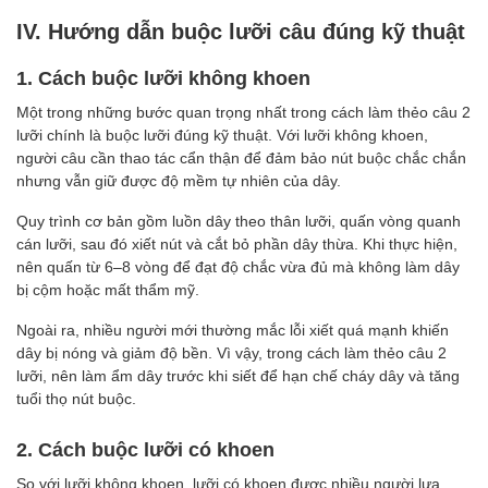
IV. Hướng dẫn buộc lưỡi câu đúng kỹ thuật
1. Cách buộc lưỡi không khoen
Một trong những bước quan trọng nhất trong cách làm thẻo câu 2
lưỡi chính là buộc lưỡi đúng kỹ thuật. Với lưỡi không khoen,
người câu cần thao tác cẩn thận để đảm bảo nút buộc chắc chắn
nhưng vẫn giữ được độ mềm tự nhiên của dây.
Quy trình cơ bản gồm luồn dây theo thân lưỡi, quấn vòng quanh
cán lưỡi, sau đó xiết nút và cắt bỏ phần dây thừa. Khi thực hiện,
nên quấn từ 6–8 vòng để đạt độ chắc vừa đủ mà không làm dây
bị cộm hoặc mất thẩm mỹ.
Ngoài ra, nhiều người mới thường mắc lỗi xiết quá mạnh khiến
dây bị nóng và giảm độ bền. Vì vậy, trong cách làm thẻo câu 2
lưỡi, nên làm ẩm dây trước khi siết để hạn chế cháy dây và tăng
tuổi thọ nút buộc.
2. Cách buộc lưỡi có khoen
So với lưỡi không khoen, lưỡi có khoen được nhiều người lựa