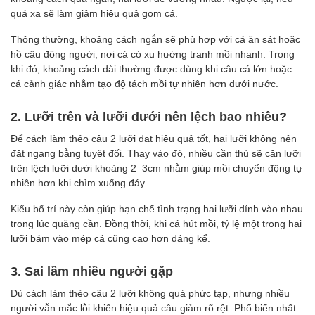
quá xa sẽ làm giảm hiệu quả gom cá.
Thông thường, khoảng cách ngắn sẽ phù hợp với cá ăn sát hoặc
hồ câu đông người, nơi cá có xu hướng tranh mồi nhanh. Trong
khi đó, khoảng cách dài thường được dùng khi câu cá lớn hoặc
cá cảnh giác nhằm tạo độ tách mồi tự nhiên hơn dưới nước.
2. Lưỡi trên và lưỡi dưới nên lệch bao nhiêu?
Để cách làm thẻo câu 2 lưỡi đạt hiệu quả tốt, hai lưỡi không nên
đặt ngang bằng tuyệt đối. Thay vào đó, nhiều cần thủ sẽ căn lưỡi
trên lệch lưỡi dưới khoảng 2–3cm nhằm giúp mồi chuyển động tự
nhiên hơn khi chìm xuống đáy.
Kiểu bố trí này còn giúp hạn chế tình trạng hai lưỡi dính vào nhau
trong lúc quăng cần. Đồng thời, khi cá hút mồi, tỷ lệ một trong hai
lưỡi bám vào mép cá cũng cao hơn đáng kể.
3. Sai lầm nhiều người gặp
Dù cách làm thẻo câu 2 lưỡi không quá phức tạp, nhưng nhiều
người vẫn mắc lỗi khiến hiệu quả câu giảm rõ rệt. Phổ biến nhất