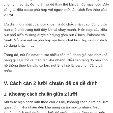
chọn vì thao tác đơn giản và dễ thay thế khi cần đổi size lưỡi. Đây
cũng là kiểu setup phù hợp với người mới tập cách làm thẻo câu
2 lưỡi.
Ưu điểm lớn nhất của lưỡi khoen là độ chắc chắn cao, đồng thời
hạn chế tình trạng tuột dây khi cá chạy mạnh. Hiện nay, các kiểu
nút phổ biến thường được sử dụng gồm nút Clinch, Palomar và
Snell. Mỗi loại nút sẽ phù hợp với từng chất liệu dây và mục đích
sử dụng khác nhau.
Trong đó, nút Palomar được nhiều cần thủ đánh giá cao nhờ khả
năng giữ lực tốt và thao tác khá nhanh. Nếu cần tăng độ bền cho
hệ thống thẻo khi câu cá lớn, nút Snell sẽ là lựa chọn đáng cân
nhắc.
V. Cách căn 2 lưỡi chuẩn để cá dễ dính
1. Khoảng cách chuẩn giữa 2 lưỡi
Khi thực hiện cách làm thẻo câu 2 lưỡi, khoảng cách giữa hai lưỡi
quyết định khá nhiều đến khả năng cá ăn mồi tự nhiên. Nếu
khoảng cách quá ngắn, hai lưỡi dễ vướng nhau. Ngược lại, nếu