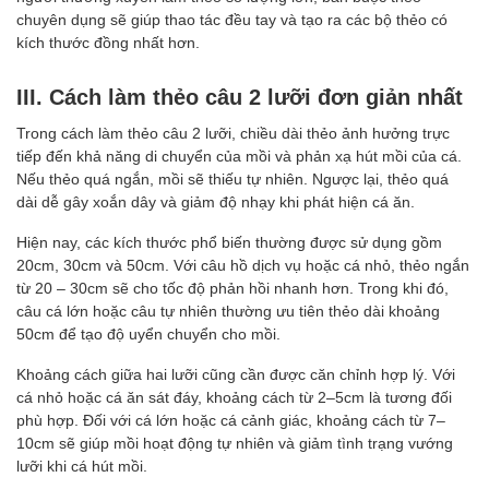
chuyên dụng sẽ giúp thao tác đều tay và tạo ra các bộ thẻo có
kích thước đồng nhất hơn.
III. Cách làm thẻo câu 2 lưỡi đơn giản nhất
Trong cách làm thẻo câu 2 lưỡi, chiều dài thẻo ảnh hưởng trực
tiếp đến khả năng di chuyển của mồi và phản xạ hút mồi của cá.
Nếu thẻo quá ngắn, mồi sẽ thiếu tự nhiên. Ngược lại, thẻo quá
dài dễ gây xoắn dây và giảm độ nhạy khi phát hiện cá ăn.
Hiện nay, các kích thước phổ biến thường được sử dụng gồm
20cm, 30cm và 50cm. Với câu hồ dịch vụ hoặc cá nhỏ, thẻo ngắn
từ 20 – 30cm sẽ cho tốc độ phản hồi nhanh hơn. Trong khi đó,
câu cá lớn hoặc câu tự nhiên thường ưu tiên thẻo dài khoảng
50cm để tạo độ uyển chuyển cho mồi.
Khoảng cách giữa hai lưỡi cũng cần được căn chỉnh hợp lý. Với
cá nhỏ hoặc cá ăn sát đáy, khoảng cách từ 2–5cm là tương đối
phù hợp. Đối với cá lớn hoặc cá cảnh giác, khoảng cách từ 7–
10cm sẽ giúp mồi hoạt động tự nhiên và giảm tình trạng vướng
lưỡi khi cá hút mồi.