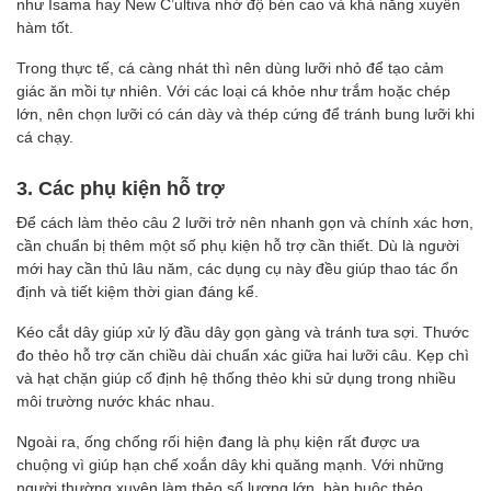
như Isama hay New C’ultiva nhờ độ bén cao và khả năng xuyên
hàm tốt.
Trong thực tế, cá càng nhát thì nên dùng lưỡi nhỏ để tạo cảm
giác ăn mồi tự nhiên. Với các loại cá khỏe như trắm hoặc chép
lớn, nên chọn lưỡi có cán dày và thép cứng để tránh bung lưỡi khi
cá chạy.
3. Các phụ kiện hỗ trợ
Để cách làm thẻo câu 2 lưỡi trở nên nhanh gọn và chính xác hơn,
cần chuẩn bị thêm một số phụ kiện hỗ trợ cần thiết. Dù là người
mới hay cần thủ lâu năm, các dụng cụ này đều giúp thao tác ổn
định và tiết kiệm thời gian đáng kể.
Kéo cắt dây giúp xử lý đầu dây gọn gàng và tránh tưa sợi. Thước
đo thẻo hỗ trợ căn chiều dài chuẩn xác giữa hai lưỡi câu. Kẹp chì
và hạt chặn giúp cố định hệ thống thẻo khi sử dụng trong nhiều
môi trường nước khác nhau.
Ngoài ra, ống chống rối hiện đang là phụ kiện rất được ưa
chuộng vì giúp hạn chế xoắn dây khi quăng mạnh. Với những
người thường xuyên làm thẻo số lượng lớn, bàn buộc thẻo