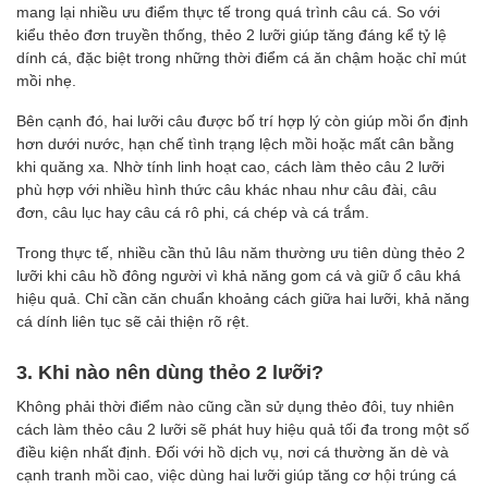
mang lại nhiều ưu điểm thực tế trong quá trình câu cá. So với
kiểu thẻo đơn truyền thống, thẻo 2 lưỡi giúp tăng đáng kể tỷ lệ
dính cá, đặc biệt trong những thời điểm cá ăn chậm hoặc chỉ mút
mồi nhẹ.
Bên cạnh đó, hai lưỡi câu được bố trí hợp lý còn giúp mồi ổn định
hơn dưới nước, hạn chế tình trạng lệch mồi hoặc mất cân bằng
khi quăng xa. Nhờ tính linh hoạt cao, cách làm thẻo câu 2 lưỡi
phù hợp với nhiều hình thức câu khác nhau như câu đài, câu
đơn, câu lục hay câu cá rô phi, cá chép và cá trắm.
Trong thực tế, nhiều cần thủ lâu năm thường ưu tiên dùng thẻo 2
lưỡi khi câu hồ đông người vì khả năng gom cá và giữ ổ câu khá
hiệu quả. Chỉ cần căn chuẩn khoảng cách giữa hai lưỡi, khả năng
cá dính liên tục sẽ cải thiện rõ rệt.
3. Khi nào nên dùng thẻo 2 lưỡi?
Không phải thời điểm nào cũng cần sử dụng thẻo đôi, tuy nhiên
cách làm thẻo câu 2 lưỡi sẽ phát huy hiệu quả tối đa trong một số
điều kiện nhất định. Đối với hồ dịch vụ, nơi cá thường ăn dè và
cạnh tranh mồi cao, việc dùng hai lưỡi giúp tăng cơ hội trúng cá