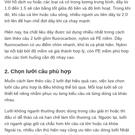
Với hồ dịch vụ hoặc các loại cá có trọng lượng trung bình, dây từ
1.0 đến 1.5 sẽ cân bằng tốt giữa độ bền và độ linh hoạt. Trong khi
đó, khi câu cá lớn hoặc câu sông, nhiều người ưu tiên dây từ 2.0
trở lên để hạn chế đứt dây khi cá chạy mạnh.
Hiện nay, ba chất liệu dây được sử dụng nhiều nhất trong cách
làm thẻo câu 2 lưỡi gồm fluorocarbon, nylon và PE mềm. Dây
fluorocarbon có ưu điểm chìm nhanh, khó bị cá phát hiện. Nylon
lại nổi bật bởi độ mềm và giá thành hợp lý, còn PE mềm phù hợp
cho các tình huống cần độ nhạy cao.
2. Chọn lưỡi câu phù hợp
Muốn cách làm thẻo câu 2 lưỡi đạt hiệu quả cao, việc lựa chọn
lưỡi câu phù hợp là điều không thể bỏ qua. Mỗi loại lưỡi sẽ có
thiết kế riêng nhằm phục vụ từng kiểu câu và từng dòng cá khác
nhau.
Lưỡi không ngạnh thường được dùng trong câu giải trí hoặc thi
đấu vì dễ tháo cá và hạn chế làm tổn thương cá. Ngược lại, lưỡi
có ngạnh giúp giữ cá chắc hơn khi câu cá lớn hoặc cá khỏe.
Ngoài ra, nhiều cần thủ hiện nay cũng ưu tiên các dòng lưỡi Nhật