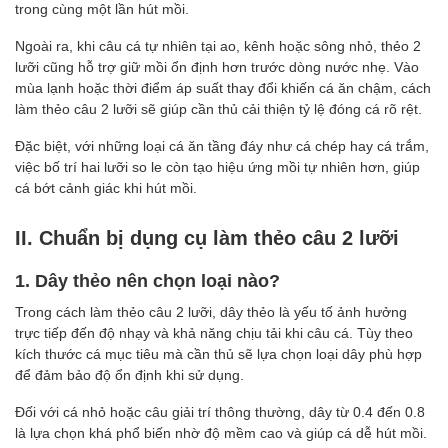
trong cùng một lần hút mồi.
Ngoài ra, khi câu cá tự nhiên tại ao, kênh hoặc sông nhỏ, thẻo 2
lưỡi cũng hỗ trợ giữ mồi ổn định hơn trước dòng nước nhẹ. Vào
mùa lạnh hoặc thời điểm áp suất thay đổi khiến cá ăn chậm, cách
làm thẻo câu 2 lưỡi sẽ giúp cần thủ cải thiện tỷ lệ đóng cá rõ rệt.
Đặc biệt, với những loại cá ăn tầng đáy như cá chép hay cá trắm,
việc bố trí hai lưỡi so le còn tạo hiệu ứng mồi tự nhiên hơn, giúp
cá bớt cảnh giác khi hút mồi.
II. Chuẩn bị dụng cụ làm thẻo câu 2 lưỡi
1. Dây thẻo nên chọn loại nào?
Trong cách làm thẻo câu 2 lưỡi, dây thẻo là yếu tố ảnh hưởng
trực tiếp đến độ nhạy và khả năng chịu tải khi câu cá. Tùy theo
kích thước cá mục tiêu mà cần thủ sẽ lựa chọn loại dây phù hợp
để đảm bảo độ ổn định khi sử dụng.
Đối với cá nhỏ hoặc câu giải trí thông thường, dây từ 0.4 đến 0.8
là lựa chọn khá phổ biến nhờ độ mềm cao và giúp cá dễ hút mồi.