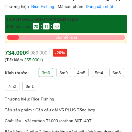
Thương hiệu:
Rice Fishing
Mã sản phẩm:
Đang cập nhật
FLASH SALE SẢN PHẨM BÁN CHẠY
:
:
Kết thúc sau
20
11
50
Sắp hết hàng
734.000₫
989.000₫
-26%
(Tiết kiệm
255.000₫
)
Kích thước:
3m6
3m9
4m5
5m4
6m3
7m2
8m1
Thương hiệu: Rice Fishing
Tên sản phẩm : Cần câu đài V5 PLUS Tổng hợp
Chất liệu : Vải carbon T1000+carbon 30T+40T
Bảo hành : 2 năm 2 lóng (trừ lóng gốc) mã kích hoạt được gắn