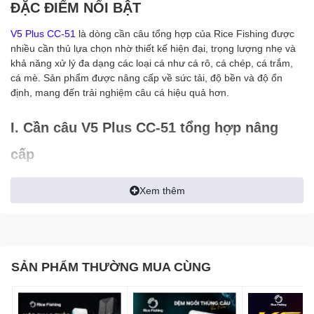
ĐẶC ĐIỂM NỔI BẬT
V5 Plus CC-51
là dòng cần câu tổng hợp của Rice Fishing được
nhiều cần thủ lựa chọn nhờ thiết kế hiện đại, trọng lượng nhẹ và
khả năng xử lý đa dạng các loại cá như cá rô, cá chép, cá trắm,
cá mè. Sản phẩm được nâng cấp về sức tải, độ bền và độ ổn
định, mang đến trải nghiệm câu cá hiệu quả hơn.
I. Cần câu V5 Plus CC-51 tổng hợp nâng
cấp
Cần câu V5 Plus CC-51 sở hữu khả năng phân bổ lực đồng đều
Xem thêm
từ ngọn đến gốc cần, giúp bo cá ổn định và hạn chế mất sức khi
chiến cá lớn. Độ cứng được tối ưu, hỗ trợ tải cá từ khoảng 500g
đến dưới 15kg, phù hợp với nhiều môi trường câu khác nhau.
II. Những ưu điểm nổi bật của cần V5 Plus
SẢN PHẨM THƯỜNG MUA CÙNG
tổng hợp