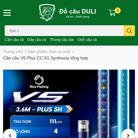
0
Cần câu cá
Dây câu cá
Thùng câu đài
Ghế câu cá
Trang chủ
/
Sản phẩm mới ra mắt
/
Cần câu V5 Plus CC-51 Synthesis tổng hợp