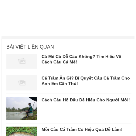
BÀI VIẾT LIÊN QUAN
Cá Mè Có Dễ Câu Không? Tìm Hiểu Về
Cách Câu Cá Mè!
Cá Trắm Ăn Gì? Bí Quyết Câu Cá Trắm Cho
Anh Em Cần Thủ!
Cách Câu Hố Đấu Dễ Hiểu Cho Người Mới!
Mồi Câu Cá Trắm Cỏ Hiệu Quả Dễ Làm!