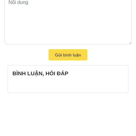
Gửi bình luận
BÌNH LUẬN, HỎI ĐÁP