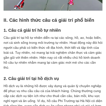
II. Các hình thức câu cá giải trí phổ biến
1. Câu cá giải trí hồ tự nhiên
Câu giải trí tại hồ tự nhiên diễn ra tại các sông, hồ, ao, hoặc biển,
nơi cá sinh sống trong môi trường tự nhiên. Hoạt động này đòi hỏi
người câu phải có kiến thức về địa hình, thời tiết và tập tính của
loài cá. Tuy nhiên, nó mang lại trải nghiệm chân thực và cảm giác
gần gũi với thiên nhiên.​ Hiện nay có rất nhiều chủ hồ kinh doanh
hồ câu tự nhiên nhằm mang lại cảm giác mới mẻ cho các cần
thủ.
2. Câu giải trí tại hồ dịch vụ
Hồ dịch vụ là những hồ được xây dựng và quản lý chuyên nghiệp
để phục vụ nhu cầu câu cá của khách hàng. Chúng thường cung
cấp các dịch vụ tiện ích như cho thuê cần câu, bán mồi, khu vực
nghỉ ngơi và ăn uống. Ví dụ, hồ câu Phi Trường tại Hà Nội có diện
tích rộng lớn, cung cấp dịch vụ ăn uống phong phú và giá cả hợp