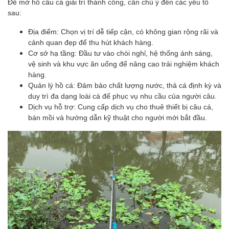
Để mở hồ câu cá giải trí thành công, cần chú ý đến các yếu tố
sau:​
Địa điểm: Chọn vị trí dễ tiếp cận, có không gian rộng rãi và
cảnh quan đẹp để thu hút khách hàng.​
Cơ sở hạ tầng: Đầu tư vào chòi nghỉ, hệ thống ánh sáng,
vệ sinh và khu vực ăn uống để nâng cao trải nghiệm khách
hàng.​
Quản lý hồ cá: Đảm bảo chất lượng nước, thả cá định kỳ và
duy trì đa dạng loài cá để phục vụ nhu cầu của người câu.​
Dịch vụ hỗ trợ: Cung cấp dịch vụ cho thuê thiết bị câu cá,
bán mồi và hướng dẫn kỹ thuật cho người mới bắt đầu.