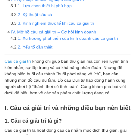
1. Lựa chọn thiết bị phù hợp
2. Kỹ thuật câu cá
3. Kinh nghiệm thực tế khi câu cá giải trí
IV. Mở hồ câu cá giải trí – Cơ hội kinh doanh
1. Xu hướng phát triển của kinh doanh câu cá giải trí
2. Yếu tố cần thiết
Câu cá giải trí
không chỉ giúp bạn thư giãn mà còn rèn luyện tính
kiên nhẫn, sự tập trung và cả khả năng phán đoán. Nhưng để
không biến buổi câu thành “buổi phơi nắng vô ích”, bạn cần
những món đồ câu đủ tầm. Đồ câu Duli tự hào đồng hành cùng
người chơi hệ “thảnh thơi có tính toán”. Cùng khám phá bài viết
dưới để hiểu hơn về các sản phẩm chất lượng đang có.
I. Câu cá giải trí và những điều bạn nên biết
1. Câu cá giải trí là gì?
Câu cá giải trí là hoạt động câu cá nhằm mục đích thư giãn, giải