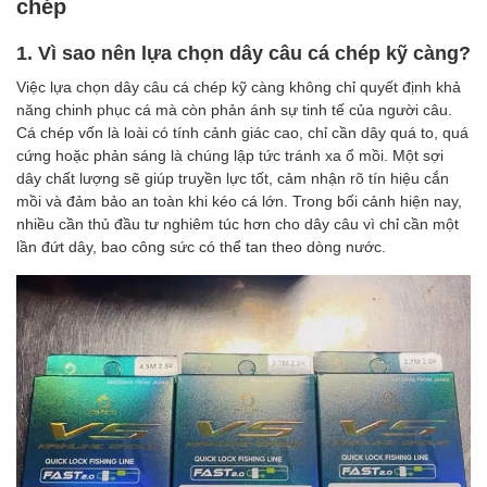
chép
1. Vì sao nên lựa chọn dây câu cá chép kỹ càng?
Việc lựa chọn dây câu cá chép kỹ càng không chỉ quyết định khả
năng chinh phục cá mà còn phản ánh sự tinh tế của người câu.
Cá chép vốn là loài có tính cảnh giác cao, chỉ cần dây quá to, quá
cứng hoặc phản sáng là chúng lập tức tránh xa ổ mồi. Một sợi
dây chất lượng sẽ giúp truyền lực tốt, cảm nhận rõ tín hiệu cắn
mồi và đảm bảo an toàn khi kéo cá lớn. Trong bối cảnh hiện nay,
nhiều cần thủ đầu tư nghiêm túc hơn cho dây câu vì chỉ cần một
lần đứt dây, bao công sức có thể tan theo dòng nước.