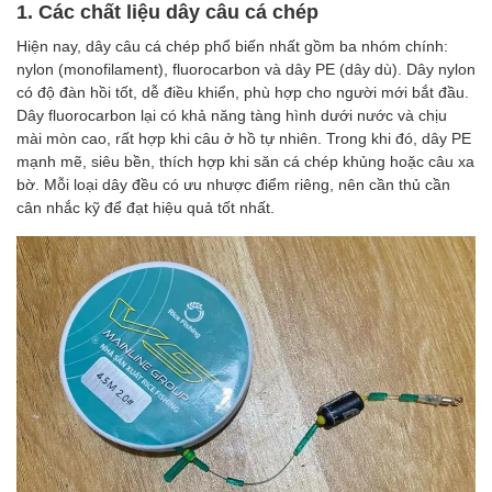
1. Các chất liệu dây câu cá chép
Hiện nay, dây câu cá chép phổ biến nhất gồm ba nhóm chính:
nylon (monofilament), fluorocarbon và dây PE (dây dù). Dây nylon
có độ đàn hồi tốt, dễ điều khiển, phù hợp cho người mới bắt đầu.
Dây fluorocarbon lại có khả năng tàng hình dưới nước và chịu
mài mòn cao, rất hợp khi câu ở hồ tự nhiên. Trong khi đó, dây PE
mạnh mẽ, siêu bền, thích hợp khi săn cá chép khủng hoặc câu xa
bờ. Mỗi loại dây đều có ưu nhược điểm riêng, nên cần thủ cần
cân nhắc kỹ để đạt hiệu quả tốt nhất.