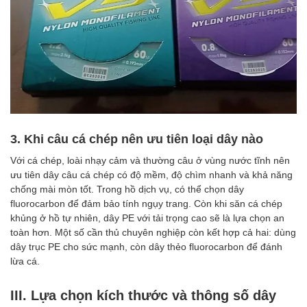
3. Khi câu cá chép nên ưu tiên loại dây nào
Với cá chép, loài nhạy cảm và thường câu ở vùng nước tĩnh nên
ưu tiên dây câu cá chép có độ mềm, độ chìm nhanh và khả năng
chống mài mòn tốt. Trong hồ dịch vụ, có thể chọn dây
fluorocarbon để đảm bảo tính ngụy trang. Còn khi săn cá chép
khủng ở hồ tự nhiên, dây PE với tải trọng cao sẽ là lựa chọn an
toàn hơn. Một số cần thủ chuyên nghiệp còn kết hợp cả hai: dùng
dây trục PE cho sức mạnh, còn dây thẻo fluorocarbon để đánh
lừa cá.
III. Lựa chọn kích thước và thông số dây