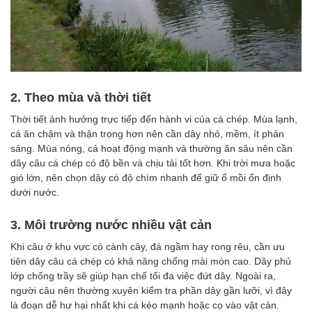
2. Theo mùa và thời tiết
Thời tiết ảnh hưởng trực tiếp đến hành vi của cá chép. Mùa lạnh,
cá ăn chậm và thận trọng hơn nên cần dây nhỏ, mềm, ít phản
sáng. Mùa nóng, cá hoạt động mạnh và thường ăn sâu nên cần
dây câu cá chép có độ bền và chịu tải tốt hơn. Khi trời mưa hoặc
gió lớn, nên chọn dây có độ chìm nhanh để giữ ổ mồi ổn định
dưới nước.
3. Môi trường nước nhiều vật cản
Khi câu ở khu vực có cành cây, đá ngầm hay rong rêu, cần ưu
tiên dây câu cá chép có khả năng chống mài mòn cao. Dây phủ
lớp chống trầy sẽ giúp hạn chế tối đa việc đứt dây. Ngoài ra,
người câu nên thường xuyên kiểm tra phần dây gần lưỡi, vì đây
là đoạn dễ hư hại nhất khi cá kéo mạnh hoặc cọ vào vật cản.