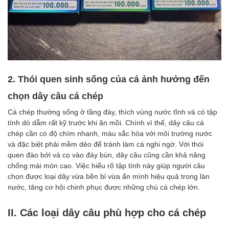
2. Thói quen sinh sống của cá ảnh hưởng đến
chọn dây câu cá chép
Cá chép thường sống ở tầng đáy, thích vùng nước tĩnh và có tập
tính dò dẫm rất kỹ trước khi ăn mồi. Chính vì thế, dây câu cá
chép cần có độ chìm nhanh, màu sắc hòa với môi trường nước
và đặc biệt phải mềm dẻo để tránh làm cá nghi ngờ. Với thói
quen đào bới và cọ vào đáy bùn, dây câu cũng cần khả năng
chống mài mòn cao. Việc hiểu rõ tập tính này giúp người câu
chọn được loại dây vừa bền bỉ vừa ẩn mình hiệu quả trong làn
nước, tăng cơ hội chinh phục được những chú cá chép lớn.
II. Các loại dây câu phù hợp cho cá chép