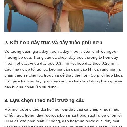
2. Kết hợp dây trục và dây thẻo phù hợp
Độ tương quan giữa dây trục và dây thẻo là yếu tố nhiều người
thường bỏ qua. Trong câu cá chép, dây trục thường to hơn dây
thẻo một cấp, ví dụ dây trục 0.3 mm kết hợp dây thẻo 0.25 mm.
Cách này giúp tối ưu lực kéo mà vẫn đảm bảo khi cá vùng mạnh,
phần thẻo sẽ chịu lực trước và dễ thay thế hơn. Sự phối hợp khoa
học giữa hai loại dây giúp dây câu cá chép hoạt động hiệu quả và
bền bỉ qua nhiều lần sử dụng.
3. Lựa chọn theo môi trường câu
Mỗi môi trường câu đòi hỏi một loại dây câu cá chép khác nhau.
Ở hồ nước trong, dây fluorocarbon màu trong suốt là lựa chọn tối
ưu vì cá khó phát hiện. Ở sông, đập hoặc ao nước đục, dây màu
xanh rêu hoặc nâu sẽ hòa hợp hơn với màu nước. Với khu vực có