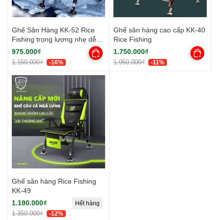
Ghế Săn Hàng KK-52 Rice
Ghế săn hàng cao cấp KK-40
Fishing trọng lượng nhẹ dễ
Rice Fishing
dàng điều chỉnh tư thế
975.000₫
1.750.000₫
1.150.000₫
1.950.000₫
-16%
-11%
Ghế săn hàng Rice Fishing
KK-49
1.190.000₫
Hết hàng
1.350.000₫
-12%