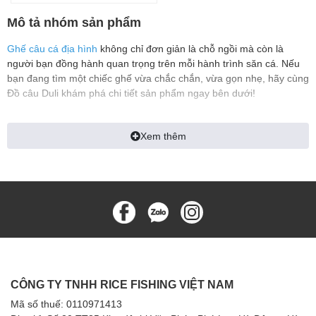
Mô tả nhóm sản phẩm
Ghế câu cá địa hình
không chỉ đơn giản là chỗ ngồi mà còn là
người bạn đồng hành quan trọng trên mỗi hành trình săn cá. Nếu
bạn đang tìm một chiếc ghế vừa chắc chắn, vừa gọn nhẹ, hãy cùng
Đồ câu Duli khám phá chi tiết sản phẩm ngay bên dưới!
I. Giới thiệu về ghế câu cá địa hình
Xem thêm
1. Ghế câu cá địa hình là gì?
Ghế câu cá địa hình là một thiết bị hỗ trợ không thể thiếu dành cho
những người đam mê bộ môn câu cá ngoài trời, đặc biệt tại các
khu vực có địa hình phức tạp như bờ sông, đồi dốc, ghềnh đá hoặc
những khu vực không bằng phẳng. Khác với các loại ghế dã ngoại
thông thường, ghế câu địa hình được thiết kế chuyên biệt, có khả
năng thích nghi linh hoạt với các dạng địa hình gồ ghề, nhờ vào hệ
thống chân ghế điều chỉnh được độ cao, bám chắc mặt đất và khả
CÔNG TY TNHH RICE FISHING VIỆT NAM
năng chịu lực tốt.
Mã số thuế: 0110971413