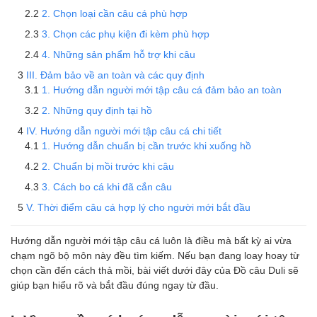
2. Chọn loại cần câu cá phù hợp
3. Chọn các phụ kiện đi kèm phù hợp
4. Những sản phẩm hỗ trợ khi câu
III. Đảm bảo về an toàn và các quy định
1. Hướng dẫn người mới tập câu cá đảm bảo an toàn
2. Những quy định tại hồ
IV. Hướng dẫn người mới tập câu cá chi tiết
1. Hướng dẫn chuẩn bị cần trước khi xuống hồ
2. Chuẩn bị mồi trước khi câu
3. Cách bo cá khi đã cắn câu
V. Thời điểm câu cá hợp lý cho người mới bắt đầu
Hướng dẫn người mới tập câu cá
luôn là điều mà bất kỳ ai vừa
chạm ngõ bộ môn này đều tìm kiếm. Nếu bạn đang loay hoay từ
chọn cần đến cách thả mồi, bài viết dưới đây của Đồ câu Duli sẽ
giúp bạn hiểu rõ và bắt đầu đúng ngay từ đầu.