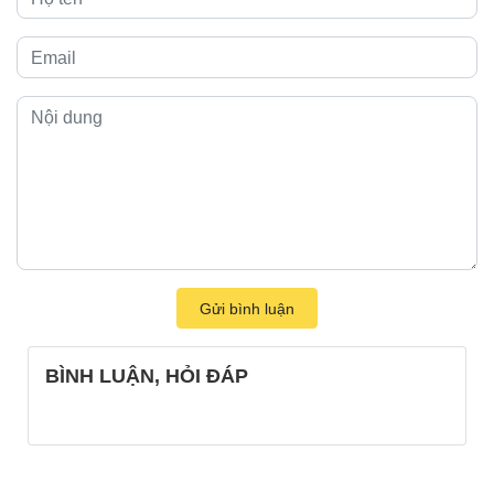
Gửi bình luận
BÌNH LUẬN, HỎI ĐÁP