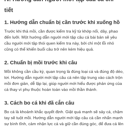
tiết
1. Hướng dẫn chuẩn bị cần trước khi xuống hồ
Trước khi thả mồi, cần được kiểm tra kỹ từ khớp nối, dây, phao
đến lưỡi. Một hướng dẫn người mới tập câu cá bài bản sẽ yêu
cầu người mới tập thói quen kiểm tra này, bởi chỉ một lỗi nhỏ
cũng có thể khiến buổi câu trở nên kém hiệu quả.
2. Chuẩn bị mồi trước khi câu
Mồi không cần cầu kỳ, quan trọng là đúng loại cá và đúng độ dẻo,
tơi. Hướng dẫn người mới tập câu cá nên tập trung vào cách trộn
mồi đơn giản, dễ lặp lại, giúp người mới hiểu được phản ứng của
cá thay vì phụ thuộc hoàn toàn vào mồi thần thánh.
3. Cách bo cá khi đã cắn câu
Bo cá là khoảnh khắc quyết định. Giật quá mạnh sẽ sảy cá, chậm
tay sẽ tuột mồi. Hướng dẫn người mới tập câu cá cần nhấn mạnh
sự bình tĩnh, cảm nhận lực cá và giữ cần đúng góc, để đưa cá lên