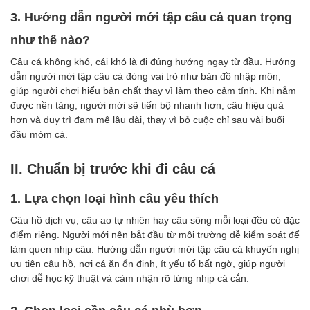
3. Hướng dẫn người mới tập câu cá quan trọng
như thế nào?
Câu cá không khó, cái khó là đi đúng hướng ngay từ đầu. Hướng
dẫn người mới tập câu cá đóng vai trò như bản đồ nhập môn,
giúp người chơi hiểu bản chất thay vì làm theo cảm tính. Khi nắm
được nền tảng, người mới sẽ tiến bộ nhanh hơn, câu hiệu quả
hơn và duy trì đam mê lâu dài, thay vì bỏ cuộc chỉ sau vài buổi
đầu móm cá.
II. Chuẩn bị trước khi đi câu cá
1. Lựa chọn loại hình câu yêu thích
Câu hồ dịch vụ, câu ao tự nhiên hay câu sông mỗi loại đều có đặc
điểm riêng. Người mới nên bắt đầu từ môi trường dễ kiểm soát để
làm quen nhịp câu. Hướng dẫn người mới tập câu cá khuyến nghị
ưu tiên câu hồ, nơi cá ăn ổn định, ít yếu tố bất ngờ, giúp người
chơi dễ học kỹ thuật và cảm nhận rõ từng nhịp cá cắn.
2. Chọn loại cần câu cá phù hợp