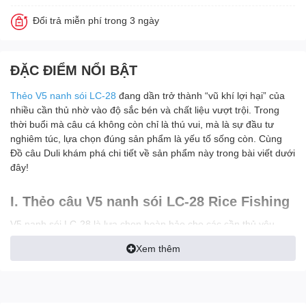
Đổi trả miễn phí trong 3 ngày
ĐẶC ĐIỂM NỔI BẬT
Thẻo V5 nanh sói LC-28
đang dần trở thành “vũ khí lợi hại” của
nhiều cần thủ nhờ vào độ sắc bén và chất liệu vượt trội. Trong
thời buổi mà câu cá không còn chỉ là thú vui, mà là sự đầu tư
nghiêm túc, lựa chọn đúng sản phẩm là yếu tố sống còn. Cùng
Đồ câu Duli khám phá chi tiết về sản phẩm này trong bài viết dưới
đây!
I. Thẻo câu V5 nanh sói LC-28 Rice Fishing
V5 nanh sói LC-28 là lựa chọn hoàn hảo cho các cần thủ yêu
thích câu cá đài và câu dịch vụ. Mẫu
thẻo câu cá
này được thiết
Xem thêm
kế nhẹ hơn, cứng hơn, sắc bén hơn giúp tăng hiệu suất câu cá rõ
rệt. Dù là nước tĩnh hay nước chảy, sản phẩm vẫn đảm bảo độ
chính xác và độ bám cá vượt trội.