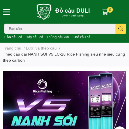
0
Cần câu cá
Dây câu cá
Thùng câu đài
Ghế câu cá
Trang chủ
/
Lưỡi và thẻo câu
/
Thẻo câu đài NANH SÓI V5 LC-28 Rice Fishing siêu nhẹ siêu cứng
thép carbon