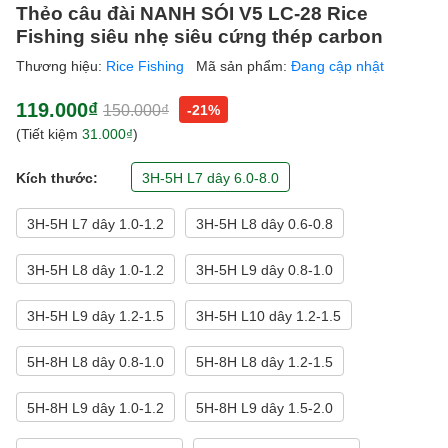
Thẻo câu đài NANH SÓI V5 LC-28 Rice
Fishing siêu nhẹ siêu cứng thép carbon
Thương hiệu:
Rice Fishing
Mã sản phẩm:
Đang cập nhật
119.000₫
150.000₫
-21%
(Tiết kiệm
31.000₫
)
Kích thước:
3H-5H L7 dây 6.0-8.0
3H-5H L7 dây 1.0-1.2
3H-5H L8 dây 0.6-0.8
3H-5H L8 dây 1.0-1.2
3H-5H L9 dây 0.8-1.0
3H-5H L9 dây 1.2-1.5
3H-5H L10 dây 1.2-1.5
5H-8H L8 dây 0.8-1.0
5H-8H L8 dây 1.2-1.5
5H-8H L9 dây 1.0-1.2
5H-8H L9 dây 1.5-2.0