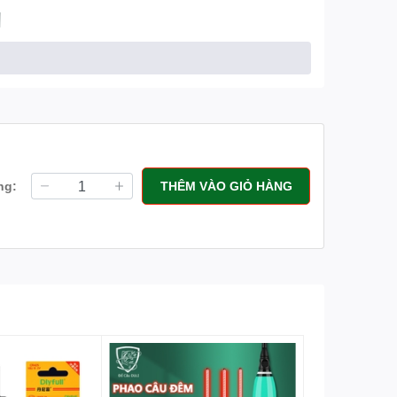
ng:
THÊM VÀO GIỎ HÀNG