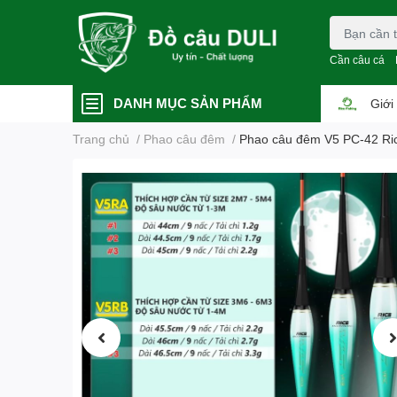
Cần câu cá
DANH MỤC SẢN PHẨM
Giới
Trang chủ
/
Phao câu đêm
/
Phao câu đêm V5 PC-42 Ric