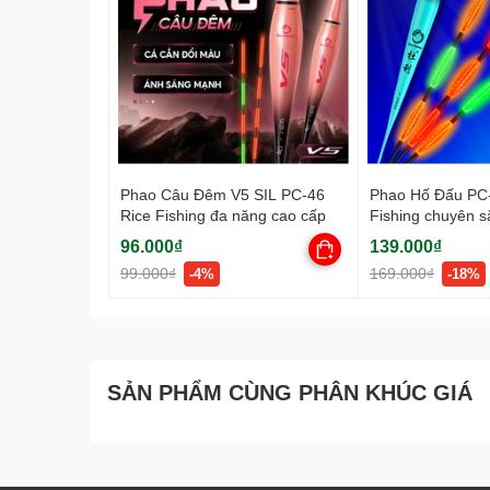
Phao Câu Đêm V5 SIL PC-46
Phao Hố Đấu PC-
Rice Fishing đa năng cao cấp
Fishing chuyên 
3 Pin ]
96.000₫
139.000₫
99.000₫
169.000₫
-4%
-18%
SẢN PHẨM CÙNG PHÂN KHÚC GIÁ
Tăm
phao nano
nhỏ nhẹ và cứng ổn định, thiết kế kép
câu được cả trong thời tiết khắc nghiệt. Tăm phao c