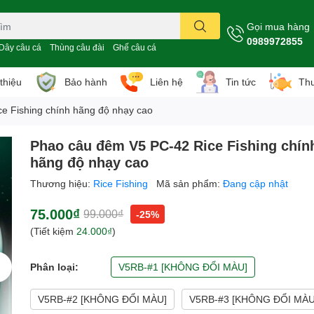
Gọi mua hàng
0989972855
Dây câu cá
Thùng câu đài
Ghế câu cá
 thiệu
Bảo hành
Liên hệ
Tin tức
Thư
e Fishing chính hãng độ nhạy cao
Phao câu đêm V5 PC-42 Rice Fishing chín
hãng độ nhạy cao
Thương hiệu:
Rice Fishing
Mã sản phẩm:
Đang cập nhật
75.000₫
99.000₫
-25%
(Tiết kiệm
24.000₫
)
Phân loại:
V5RB-#1 [KHÔNG ĐỔI MÀU]
V5RB-#2 [KHÔNG ĐỔI MÀU]
V5RB-#3 [KHÔNG ĐỔI MÀ