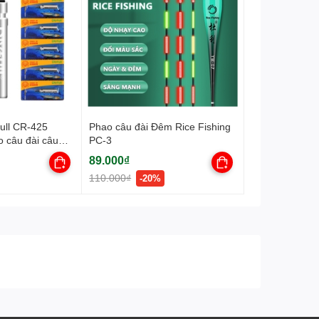
full CR-425
Phao câu đài Đêm Rice Fishing
o câu đài câu
PC-3
89.000₫
110.000₫
-20%
uả. Hiệu ứng chống sóng và chóng gió cực tốt giúp bạn
 vào ban ngày và bắt mắt vào ban đêm.