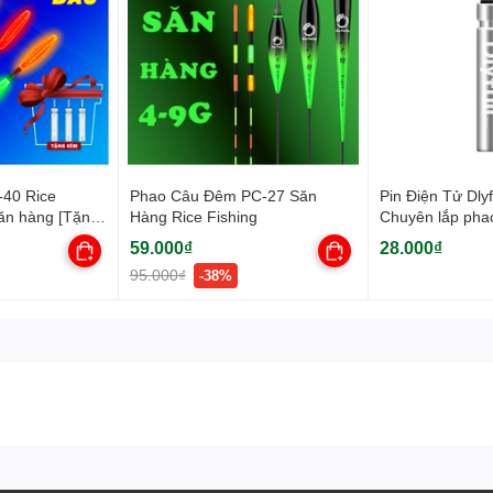
40 Rice
Phao Câu Đêm PC-27 Săn
Pin Điện Tử Dly
săn hàng [Tặng
Hàng Rice Fishing
Chuyên lắp pha
đêm
59.000₫
28.000₫
95.000₫
-38%
 , sử dụng cả ngày và đêm . Với cấu trúc liền mạch chống thấm hiệu q
âu đêm V5 PC-42 Rice Fishing được sơn phủ 1 lớp huỳnh quang rõ ràng