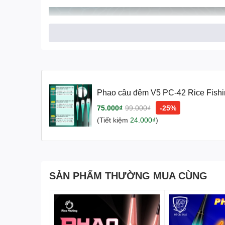
Phao câu đêm V5 PC-42 Rice Fishi
độ nhạy cao
75.000₫
99.000₫
-25%
(Tiết kiệm
24.000₫
)
SẢN PHẨM THƯỜNG MUA CÙNG