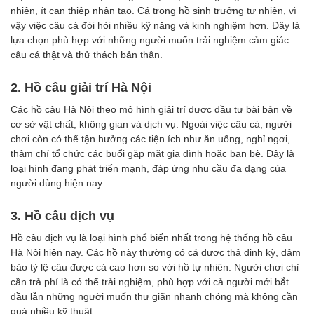
nhiên, ít can thiệp nhân tạo. Cá trong hồ sinh trưởng tự nhiên, vì
vậy việc câu cá đòi hỏi nhiều kỹ năng và kinh nghiệm hơn. Đây là
lựa chọn phù hợp với những người muốn trải nghiệm cảm giác
câu cá thật và thử thách bản thân.
2. Hồ câu giải trí Hà Nội
Các hồ câu Hà Nội theo mô hình giải trí được đầu tư bài bản về
cơ sở vật chất, không gian và dịch vụ. Ngoài việc câu cá, người
chơi còn có thể tận hưởng các tiện ích như ăn uống, nghỉ ngơi,
thậm chí tổ chức các buổi gặp mặt gia đình hoặc bạn bè. Đây là
loại hình đang phát triển mạnh, đáp ứng nhu cầu đa dạng của
người dùng hiện nay.
3. Hồ câu dịch vụ
Hồ câu dịch vụ là loại hình phổ biến nhất trong hệ thống hồ câu
Hà Nội hiện nay. Các hồ này thường có cá được thả định kỳ, đảm
bảo tỷ lệ câu được cá cao hơn so với hồ tự nhiên. Người chơi chỉ
cần trả phí là có thể trải nghiệm, phù hợp với cả người mới bắt
đầu lẫn những người muốn thư giãn nhanh chóng mà không cần
quá nhiều kỹ thuật.