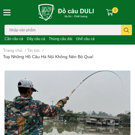
0
Cần câu cá
Dây câu cá
Thùng câu đài
Ghế câu cá
Trang chủ
/
Tin tức
/
Top Những Hồ Câu Hà Nội Không Nên Bỏ Qua!