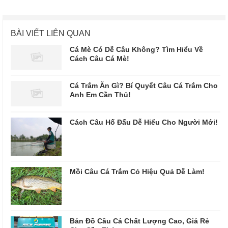
BÀI VIẾT LIÊN QUAN
Cá Mè Có Dễ Câu Không? Tìm Hiểu Về
Cách Câu Cá Mè!
Cá Trắm Ăn Gì? Bí Quyết Câu Cá Trắm Cho
Anh Em Cần Thủ!
Cách Câu Hố Đấu Dễ Hiểu Cho Người Mới!
Mồi Câu Cá Trắm Cỏ Hiệu Quả Dễ Làm!
Bán Đồ Câu Cá Chất Lượng Cao, Giá Rẻ