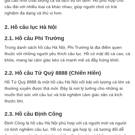
giá cao nhờ chất lượng cá và dịch vụ ổn định. Hồ phù hợp cho
câu đài với nhiều loại cá khác nhau, giúp người chơi có trải
nghiệm đa dạng và thú vị hơn.
2. Hồ câu lục Hà Nội
2.1. Hồ câu Phi Trường
Trong danh sách hồ câu Hà Nội, Phi Trường là địa điểm quen
thuộc với những người yêu thích câu lục. Hồ có mật độ cá cao, cá
khỏe, mang lại cảm giác kéo cá mạnh mẽ và đầy hứng khởi.
2.2. Hồ câu Tứ Quý 8888 (Chiến Hiền)
Hồ Tứ Quý 8888 là một hồ câu Hà Nội nổi bật với lượng cá lớn và
thường xuyên được thả mới. Đây là nơi lý tưởng cho những ai
muốn thử sức với câu lục và trải nghiệm cảm giác săn cá kích
thước lớn.
2.3. Hồ câu Định Công
Định Công là hồ câu Hà Nội phù hợp với cả người mới và người
có kinh nghiệm câu lục. Hồ có mức giá hợp lý, cá tương đối dễ