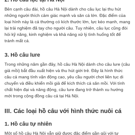
Bên cạnh câu đài, hồ câu Hà Nội dành cho câu lục lại thu hút
những người thích cảm giác mạnh và săn cá lớn. Đặc điểm của
loại hình này là cá thường có kích thước lớn, lực kéo mạnh, mang
lại trải nghiệm đã tay cho người câu. Tuy nhiên, câu lục cũng đòi
hỏi kỹ năng, kinh nghiệm và khả năng xử lý tình huống tốt để
tránh mất cá.
3. Hồ câu lure
Trong những năm gần đây, hồ câu Hà Nội dành cho câu lure (câu
giả mồi) bắt đầu xuất hiện và thu hút giới trẻ. Đây là hình thức
câu cá mang tính vận động cao, yêu cầu người chơi liên tục di
chuyển và điều khiển mồi giả để kích thích cá săn mồi. Với tính
chất hiện đại và năng động, câu lure đang trở thành xu hướng
mới trong cộng đồng câu cá tại Hà Nội.
III. Các loại hồ câu với hình thức nuôi cá
1. Hồ câu tự nhiên
Một số hồ câu Hà Nội vẫn giữ được đặc điểm gần gũi với tự