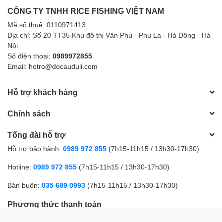
nằm ở kỹ thuật gia công. Trục Ngư Điếu DC-31 được hoàn thiện
CÔNG TY TNHH RICE FISHING VIỆT NAM
bằng nút thắt King Kong chắc chắn, giúp gia tăng độ bền tại các
điểm liên kết quan trọng.
Mã số thuế: 0110971413
Địa chỉ: Số 20 TT35 Khu đô thị Văn Phú - Phú La - Hà Đông - Hà
Thiết kế này hỗ trợ hạn chế tình trạng tuột nút hoặc đứt gãy khi
Nội
chịu tải lớn, đặc biệt phù hợp với những cần thủ thường xuyên
Số điện thoại:
0989972855
săn các dòng cá có sức kéo mạnh.
Email: hotro@docauduli.com
Hỗ trợ khách hàng
3. Khóa Fast Lock tiện lợi
Chính sách
Sản phẩm được trang bị khóa Fast Lock hiện đại, giúp việc thay
thế phụ kiện trở nên nhanh chóng và đơn giản hơn. Người dùng
Tổng đài hỗ trợ
có thể dễ dàng thay đổi trục mà không mất quá nhiều thời gian
Hỗ trợ bảo hành:
0989 972 855
(7h15-11h15 / 13h30-17h30)
chuẩn bị.
Hotline:
0989 972 855
(7h15-11h15 / 13h30-17h30)
Tính năng này đặc biệt hữu ích trong các buổi câu thi đấu hoặc
khi cần thay đổi chiến thuật liên tục để phù hợp với điều kiện thực
Bán buôn:
035 689 0993
(7h15-11h15 / 13h30-17h30)
tế tại hồ câu.
Phương thức thanh toán
4. Thiết kế chuyên dụng cho câu hố đấu