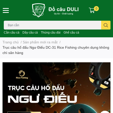
0
Cần câu cá
Dây câu cá
Thùng câu đài
Ghế câu cá
Trang chủ
/
Sản phẩm mới ra mắt
/
Trục câu hố đấu Ngư Điếu DC-31 Rice Fishing chuyên dụng không
chì săn hàng