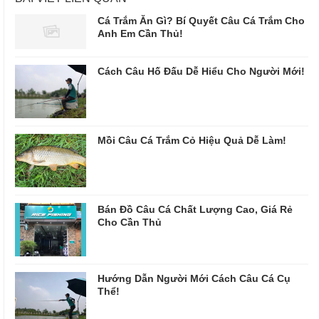
Cá Trắm Ăn Gì? Bí Quyết Câu Cá Trắm Cho
Anh Em Cần Thủ!
Cách Câu Hố Đấu Dễ Hiểu Cho Người Mới!
Mồi Câu Cá Trắm Cỏ Hiệu Quả Dễ Làm!
Bán Đồ Câu Cá Chất Lượng Cao, Giá Rẻ
Cho Cần Thủ
Hướng Dẫn Người Mới Cách Câu Cá Cụ
Thể!