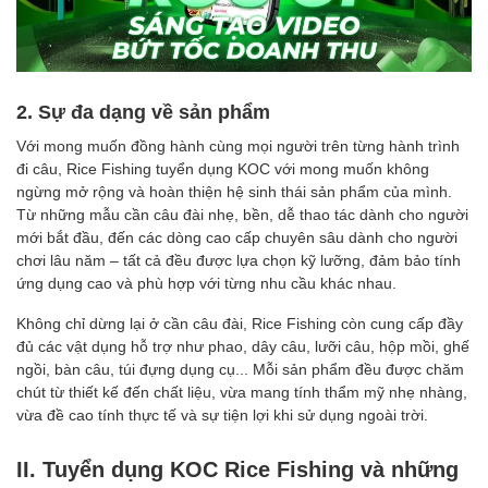
2. Sự đa dạng về sản phẩm
Với mong muốn đồng hành cùng mọi người trên từng hành trình
đi câu, Rice Fishing tuyển dụng KOC với mong muốn không
ngừng mở rộng và hoàn thiện hệ sinh thái sản phẩm của mình.
Từ những mẫu cần câu đài nhẹ, bền, dễ thao tác dành cho người
mới bắt đầu, đến các dòng cao cấp chuyên sâu dành cho người
chơi lâu năm – tất cả đều được lựa chọn kỹ lưỡng, đảm bảo tính
ứng dụng cao và phù hợp với từng nhu cầu khác nhau.
Không chỉ dừng lại ở cần câu đài, Rice Fishing còn cung cấp đầy
đủ các vật dụng hỗ trợ như phao, dây câu, lưỡi câu, hộp mồi, ghế
ngồi, bàn câu, túi đựng dụng cụ... Mỗi sản phẩm đều được chăm
chút từ thiết kế đến chất liệu, vừa mang tính thẩm mỹ nhẹ nhàng,
vừa đề cao tính thực tế và sự tiện lợi khi sử dụng ngoài trời.
II. Tuyển dụng KOC Rice Fishing và những