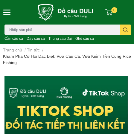
0
Cần câu cá
Dây câu cá
Thùng câu đài
Ghế câu cá
Trang chủ
/
Tin tức
/
Khám Phá Cơ Hội Đặc Biệt: Vừa Câu Cá, Vừa Kiếm Tiền Cùng Rice
Fishing