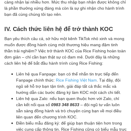
càng nhận lại nhiều hơn. Mức thu nhập bạn nhận được không chỉ
là phần thưởng xứng đáng mà còn là sự ghi nhận cho hành trình
bạn đã cùng chúng tôi tạo nên.
IV. Cách thức liên hệ để trở thành KOC
Bạn yêu thích câu cá, sở hữu một kênh TikTok nhỏ xinh và mong
muốn được đồng hành cùng một thương hiệu mang đậm tinh
thần trải nghiệm? Việc trở thành KOC của Rice Fishing hoàn toàn
đơn giản – chỉ cần bạn thật sự có đam mê. Dưới đây là những
cách liên hệ để bắt đầu hành trình cùng Rice Fishing:
Liên hệ qua Fanpage: bạn có thể nhắn tin trực tiếp đến
Fanpage chính thức:
Rice Fishing Việt Nam
. Tại đây, đội
ngũ sẽ hỗ trợ bạn tận tình, giải đáp tất cả thắc mắc và
hướng dẫn các bước đăng ký làm KOC một cách chi tiết.
Liên hệ qua Zalo: nếu bạn quen thuộc hơn với Zalo, chỉ
cần kết nối qua số
0983 348 8633
– đội ngũ tư vấn luôn
sẵn sàng đồng hành và trò chuyện cùng bạn về mọi điều
liên quan đến chương trình KOC.
Điền biểu mẫu đăng ký: để giúp bạn thuận tiện hơn trong
việc cung cấp thông tin, Rice Fishing cũng có biểu mẫu trực