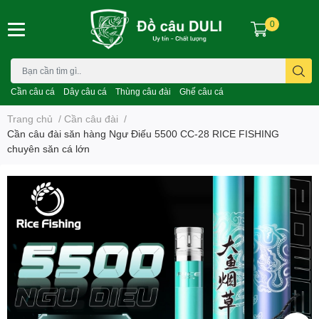
0
Cần câu cá
Dây câu cá
Thùng câu đài
Ghế câu cá
Trang chủ
/
Cần câu đài
/
Cần câu đài săn hàng Ngư Điếu 5500 CC-28 RICE FISHING
chuyên săn cá lớn