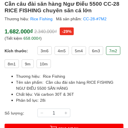
Cần câu đài săn hàng Ngư Điếu 5500 CC-28
RICE FISHING chuyên săn cá lớn
Thương hiệu:
Rice Fishing
Mã sản phẩm:
CC-28-#7M2
1.682.000₫
2.340.000₫
-29%
(Tiết kiệm
658.000₫
)
Kích thước:
3m6
4m5
5m4
6m3
7m2
8m1
9m
10m
Thương hiệu: Rice Fishing
Tên sản phẩm: Cần câu đài săn hàng RICE FISHING
NGƯ ĐIẾU 5500 SĂN HÀNG
Chất liệu: Vải carbon 30T & 36T
Phân bổ lực: 28i
Số lượng: