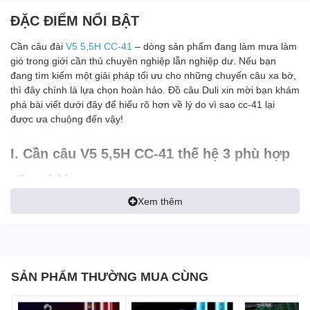
ĐẶC ĐIỂM NỔI BẬT
Cần câu đài
V5 5,5H CC-41
– dòng sản phẩm đang làm mưa làm
gió trong giới cần thủ chuyên nghiệp lẫn nghiệp dư. Nếu bạn
đang tìm kiếm một giải pháp tối ưu cho những chuyến câu xa bờ,
thì đây chính là lựa chọn hoàn hảo. Đồ câu Duli xin mời bạn khám
phá bài viết dưới đây để hiểu rõ hơn về lý do vì sao cc-41 lại
được ưa chuộng đến vậy!
I. Cần câu V5 5,5H CC-41 thế hệ 3 phù hợp
săn cá lớn
Xem thêm
Cần câu V5 5,5H CC-41 thế hệ 3 là dòng sản phẩm mới đến từ
thương hiệu Rice Fishing, nổi bật với khả năng chịu tải tốt, độ
cứng 5,5H và độ ổn định cao. Đây là lựa chọn lý tưởng cho những
ai thường xuyên câu các loài cá có kích thước lớn như rô, chép,
trắm, tại hồ dịch vụ hoặc môi trường tự nhiên.
SẢN PHẨM THƯỜNG MUA CÙNG