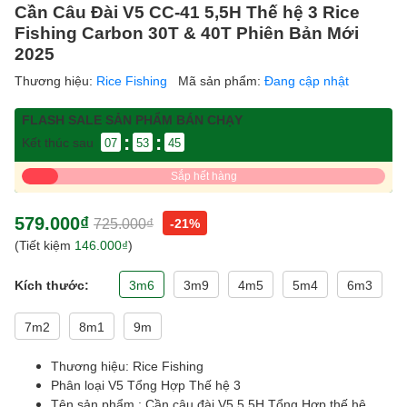
Cần Câu Đài V5 CC-41 5,5H Thế hệ 3 Rice
Fishing Carbon 30T & 40T Phiên Bản Mới
2025
Thương hiệu:
Rice Fishing
Mã sản phẩm:
Đang cập nhật
FLASH SALE SẢN PHẨM BÁN CHẠY
:
:
Kết thúc sau
07
53
45
Sắp hết hàng
579.000₫
725.000₫
-21%
(Tiết kiệm
146.000₫
)
Kích thước:
3m6
3m9
4m5
5m4
6m3
7m2
8m1
9m
Thương hiệu: Rice Fishing
Phân loại V5 Tổng Hợp Thế hệ 3
Tên sản phẩm : Cần câu đài V5 5,5H Tổng Hợp thế hệ