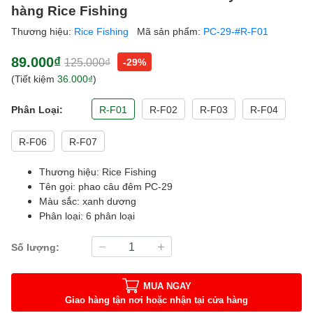
hàng Rice Fishing
Thương hiệu:
Rice Fishing
Mã sản phẩm:
PC-29-#R-F01
89.000₫
125.000₫
-29%
(Tiết kiệm
36.000₫
)
Phân Loại:
R-F01
R-F02
R-F03
R-F04
R-F06
R-F07
Thương hiệu: Rice Fishing
Tên gọi: phao câu đêm PC-29
Màu sắc: xanh dương
Phân loại: 6 phân loại
Số lượng:
MUA NGAY
Giao hàng tận nơi hoặc nhận tại cửa hàng