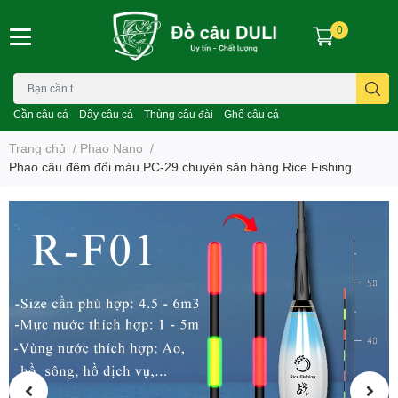
0
Cần câu cá
Dây câu cá
Thùng câu đài
Ghế câu cá
Trang chủ
/
Phao Nano
/
Phao câu đêm đổi màu PC-29 chuyên săn hàng Rice Fishing